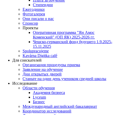
Плата за обучение
Стипендии
Ежегодники
Фотогалерея
Они писали о нас
Спонсор
Проекты
Оперативная программа "Ян Амос
Коменский" (ОП ЯК) 2025-2026 гг.
Чешско-германский фонд будущего 1.9.2025-
15.11.2025
Spolupracujeme
Kavárna Digitka café
Для соискателей
Организация процедуры приема
Заявление на обучение
Дни открытых дверей
Станьте на один день учеником средней школы
Исследование
Области обучения
Академия бизнеса
Lyceum
Бизнес
Международный английский бакалавриат
Координатор исследований