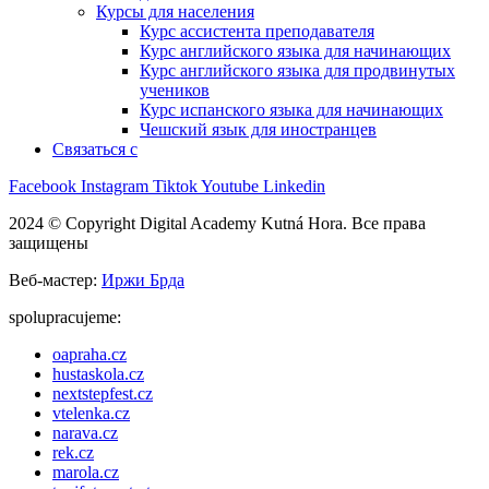
Курсы для населения
Курс ассистента преподавателя
Курс английского языка для начинающих
Курс английского языка для продвинутых
учеников
Курс испанского языка для начинающих
Чешский язык для иностранцев
Связаться с
Facebook
Instagram
Tiktok
Youtube
Linkedin
2024 © Copyright Digital Academy Kutná Hora. Все права
защищены
Веб-мастер:
Иржи Брда
spolupracujeme:
oapraha.cz
hustaskola.cz
nextstepfest.cz
vtelenka.cz
narava.cz
rek.cz
marola.cz