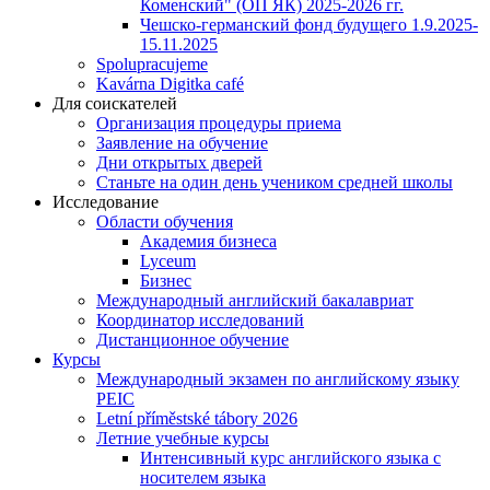
Коменский" (ОП ЯК) 2025-2026 гг.
Чешско-германский фонд будущего 1.9.2025-
15.11.2025
Spolupracujeme
Kavárna Digitka café
Для соискателей
Организация процедуры приема
Заявление на обучение
Дни открытых дверей
Станьте на один день учеником средней школы
Исследование
Области обучения
Академия бизнеса
Lyceum
Бизнес
Международный английский бакалавриат
Координатор исследований
Дистанционное обучение
Курсы
Международный экзамен по английскому языку
PEIC
Letní příměstské tábory 2026
Летние учебные курсы
Интенсивный курс английского языка с
носителем языка