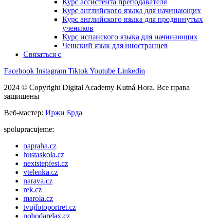
Курс ассистента преподавателя
Курс английского языка для начинающих
Курс английского языка для продвинутых
учеников
Курс испанского языка для начинающих
Чешский язык для иностранцев
Связаться с
Facebook
Instagram
Tiktok
Youtube
Linkedin
2024 © Copyright Digital Academy Kutná Hora. Все права
защищены
Веб-мастер:
Иржи Брда
spolupracujeme:
oapraha.cz
hustaskola.cz
nextstepfest.cz
vtelenka.cz
narava.cz
rek.cz
marola.cz
tvujfotoportret.cz
pohodarelax.cz