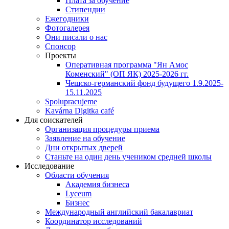
Плата за обучение
Стипендии
Ежегодники
Фотогалерея
Они писали о нас
Спонсор
Проекты
Оперативная программа "Ян Амос
Коменский" (ОП ЯК) 2025-2026 гг.
Чешско-германский фонд будущего 1.9.2025-
15.11.2025
Spolupracujeme
Kavárna Digitka café
Для соискателей
Организация процедуры приема
Заявление на обучение
Дни открытых дверей
Станьте на один день учеником средней школы
Исследование
Области обучения
Академия бизнеса
Lyceum
Бизнес
Международный английский бакалавриат
Координатор исследований