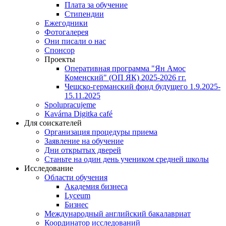
Плата за обучение
Стипендии
Ежегодники
Фотогалерея
Они писали о нас
Спонсор
Проекты
Оперативная программа "Ян Амос
Коменский" (ОП ЯК) 2025-2026 гг.
Чешско-германский фонд будущего 1.9.2025-
15.11.2025
Spolupracujeme
Kavárna Digitka café
Для соискателей
Организация процедуры приема
Заявление на обучение
Дни открытых дверей
Станьте на один день учеником средней школы
Исследование
Области обучения
Академия бизнеса
Lyceum
Бизнес
Международный английский бакалавриат
Координатор исследований