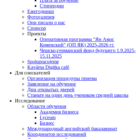
Плата за обучение
Стипендии
Ежегодники
Фотогалерея
Они писали о нас
Спонсор
Проекты
Оперативная программа "Ян Амос
Коменский" (ОП ЯК) 2025-2026 гг.
Чешско-германский фонд будущего 1.9.2025-
15.11.2025
Spolupracujeme
Kavárna Digitka café
Для соискателей
Организация процедуры приема
Заявление на обучение
Дни открытых дверей
Станьте на один день учеником средней школы
Исследование
Области обучения
Академия бизнеса
Lyceum
Бизнес
Международный английский бакалавриат
Координатор исследований