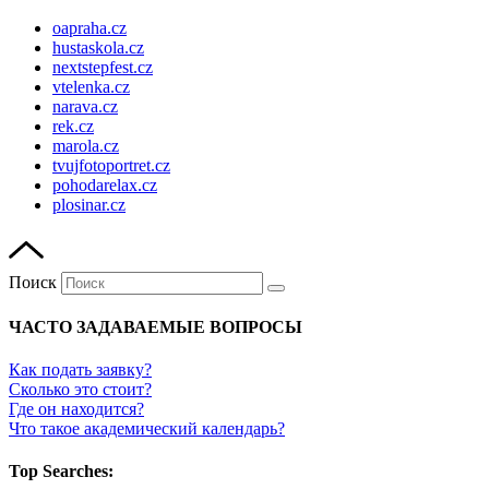
oapraha.cz
hustaskola.cz
nextstepfest.cz
vtelenka.cz
narava.cz
rek.cz
marola.cz
tvujfotoportret.cz
pohodarelax.cz
plosinar.cz
Поиск
ЧАСТО ЗАДАВАЕМЫЕ ВОПРОСЫ
Как подать заявку?
Сколько это стоит?
Где он находится?
Что такое академический календарь?
Top Searches: