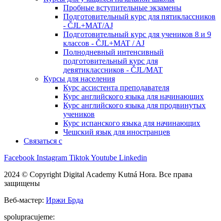
Пробные вступительные экзамены
Подготовительный курс для пятиклассников
- ČJL+MAT/AJ
Подготовительный курс для учеников 8 и 9
классов - ČJL+MAT / AJ
Полнодневный интенсивный
подготовительный курс для
девятиклассников - ČJL/MAT
Курсы для населения
Курс ассистента преподавателя
Курс английского языка для начинающих
Курс английского языка для продвинутых
учеников
Курс испанского языка для начинающих
Чешский язык для иностранцев
Связаться с
Facebook
Instagram
Tiktok
Youtube
Linkedin
2024 © Copyright Digital Academy Kutná Hora. Все права
защищены
Веб-мастер:
Иржи Брда
spolupracujeme: