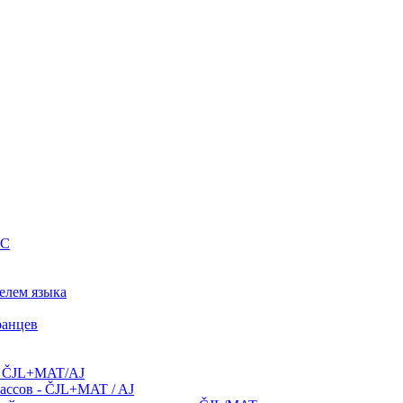
IC
елем языка
ранцев
 - ČJL+MAT/AJ
лассов - ČJL+MAT / AJ