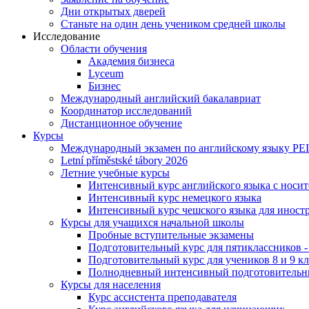
Дни открытых дверей
Станьте на один день учеником средней школы
Исследование
Области обучения
Академия бизнеса
Lyceum
Бизнес
Международный английский бакалавриат
Координатор исследований
Дистанционное обучение
Курсы
Международный экзамен по английскому языку PE
Letní příměstské tábory 2026
Летние учебные курсы
Интенсивный курс английского языка с носит
Интенсивный курс немецкого языка
Интенсивный курс чешского языка для иност
Курсы для учащихся начальной школы
Пробные вступительные экзамены
Подготовительный курс для пятиклассников
Подготовительный курс для учеников 8 и 9 к
Полнодневный интенсивный подготовительны
Курсы для населения
Курс ассистента преподавателя