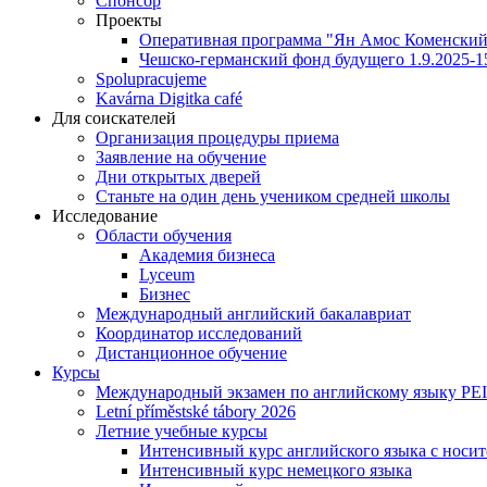
Спонсор
Проекты
Оперативная программа "Ян Амос Коменский"
Чешско-германский фонд будущего 1.9.2025-1
Spolupracujeme
Kavárna Digitka café
Для соискателей
Организация процедуры приема
Заявление на обучение
Дни открытых дверей
Станьте на один день учеником средней школы
Исследование
Области обучения
Академия бизнеса
Lyceum
Бизнес
Международный английский бакалавриат
Координатор исследований
Дистанционное обучение
Курсы
Международный экзамен по английскому языку PE
Letní příměstské tábory 2026
Летние учебные курсы
Интенсивный курс английского языка с носит
Интенсивный курс немецкого языка