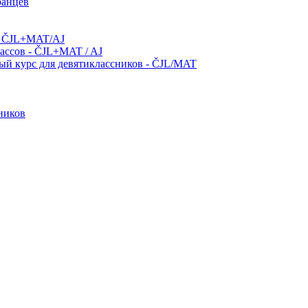
ранцев
 - ČJL+MAT/AJ
лассов - ČJL+MAT / AJ
й курс для девятиклассников - ČJL/MAT
ников