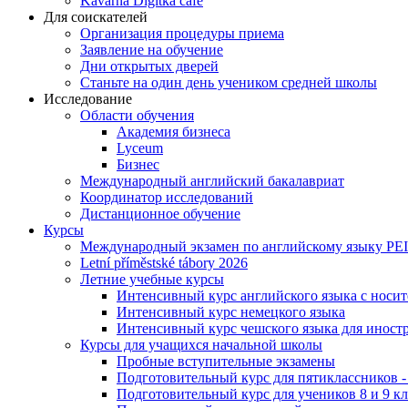
Kavárna Digitka café
Для соискателей
Организация процедуры приема
Заявление на обучение
Дни открытых дверей
Станьте на один день учеником средней школы
Исследование
Области обучения
Академия бизнеса
Lyceum
Бизнес
Международный английский бакалавриат
Координатор исследований
Дистанционное обучение
Курсы
Международный экзамен по английскому языку PE
Letní příměstské tábory 2026
Летние учебные курсы
Интенсивный курс английского языка с носит
Интенсивный курс немецкого языка
Интенсивный курс чешского языка для иност
Курсы для учащихся начальной школы
Пробные вступительные экзамены
Подготовительный курс для пятиклассников
Подготовительный курс для учеников 8 и 9 к