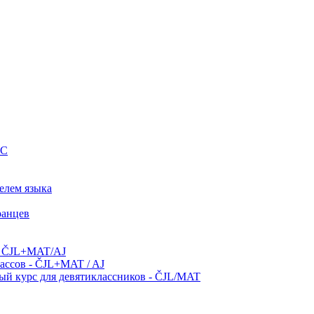
IC
елем языка
ранцев
 - ČJL+MAT/AJ
лассов - ČJL+MAT / AJ
й курс для девятиклассников - ČJL/MAT