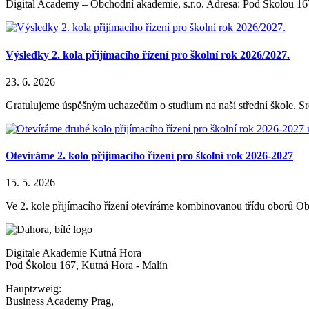
Digital Academy – Obchodní akademie, s.r.o. Adresa: Pod Školou 16
Výsledky 2. kola přijímacího řízení pro školní rok 2026/2027.
23. 6. 2026
Gratulujeme úspěšným uchazečům o studium na naší střední škole. S
Otevíráme 2. kolo přijímacího řízení pro školní rok 2026-2027
15. 5. 2026
Ve 2. kole přijímacího řízení otevíráme kombinovanou třídu oborů Obc
Digitale Akademie Kutná Hora
Pod Školou 167, Kutná Hora - Malín
Hauptzweig:
Business Academy Prag,