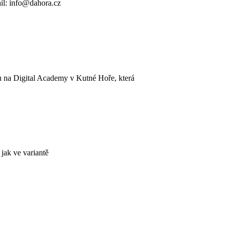
il: info@dahora.cz
u na Digital Academy v Kutné Hoře, která
jak ve variantě