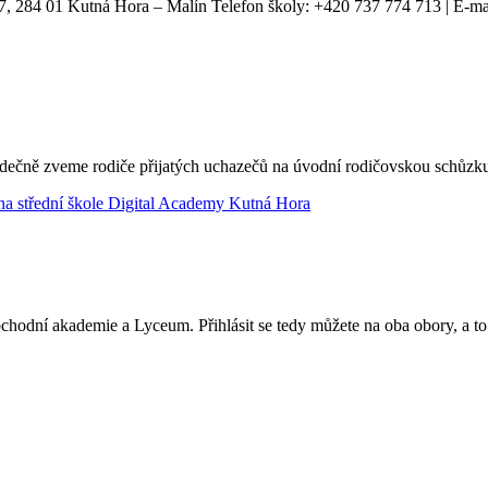
7, 284 01 Kutná Hora – Malín Telefon školy: +420 737 774 713 | E-ma
rdečně zveme rodiče přijatých uchazečů na úvodní rodičovskou schůzk
hodní akademie a Lyceum. Přihlásit se tedy můžete na oba obory, a to 