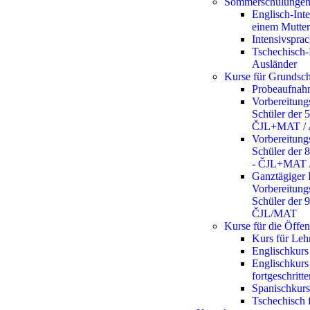
Sommerschulunge
Englisch-Inte
einem Mutter
Intensivspra
Tschechisch-
Ausländer
Kurse für Grundsch
Probeaufnah
Vorbereitung
Schüler der 5
ČJL+MAT / 
Vorbereitung
Schüler der 8
- ČJL+MAT 
Ganztägiger 
Vorbereitung
Schüler der 9
ČJL/MAT
Kurse für die Öffen
Kurs für Lehr
Englischkurs
Englischkurs
fortgeschritt
Spanischkurs
Tschechisch 