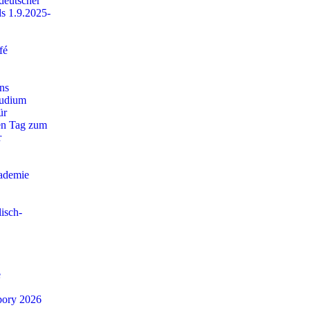
deutscher
s 1.9.2025-
fé
ns
udium
ür
en Tag zum
r
ademie
lisch-
e
ábory 2026