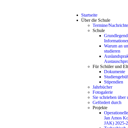
Startseite
Über die Schule
Termine/Nachricht
Schule
Grundlegend
Informatione
Warum an un
studieren
Auslandsprak
Austauschp
Für Schüler und El
Dokumente
Studiengebü
Stipendien
Jahrbücher
Fotogalerie
Sie schrieben über 
Gefördert durch
Projekte
Operationell
Jan Amos K
JAK) 2025-