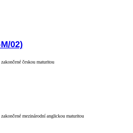
-M/02)
e zakončené českou maturitou
e zakončené mezinárodní anglickou maturitou