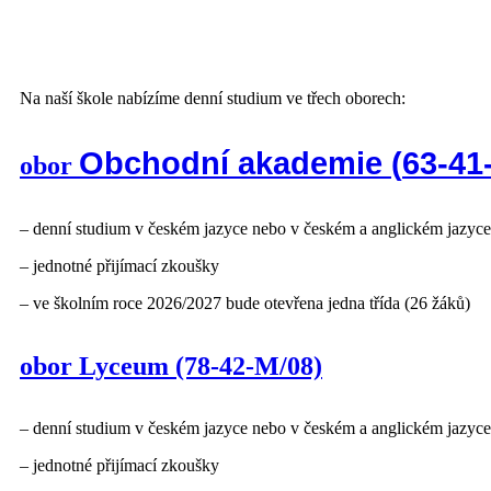
Na naší škole nabízíme denní studium ve třech oborech:
Obchodní akademie (
63-41
obor
– denní studium v českém jazyce nebo v českém a anglickém jazyc
– jednotné přijímací zkoušky
– ve školním roce 2026/2027 bude otevřena jedna třída (26 žáků)
obor Lyceum (78-42-M/08)
– denní studium v českém jazyce nebo v českém a anglickém jazyc
– jednotné přijímací zkoušky