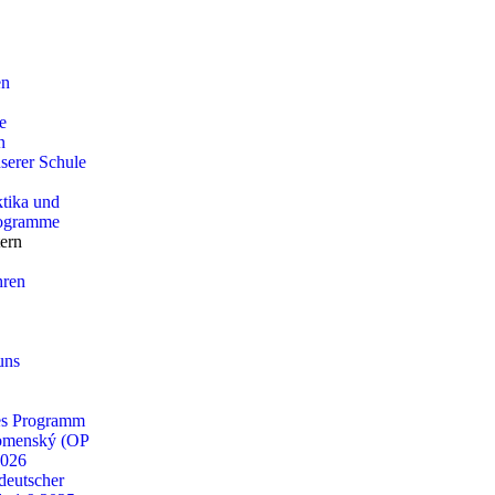
en
e
n
serer Schule
tika und
rogramme
tern
hren
uns
es Programm
omenský (OP
2026
deutscher