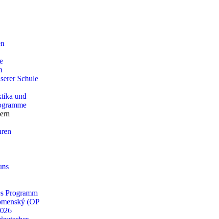
en
e
n
serer Schule
tika und
rogramme
tern
hren
uns
es Programm
omenský (OP
2026