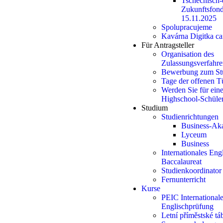
Tschechisch-
Zukunftsfond
15.11.2025
Spolupracujeme
Kavárna Digitka ca
Für Antragsteller
Organisation des
Zulassungsverfahre
Bewerbung zum St
Tage der offenen T
Werden Sie für ein
Highschool-Schüle
Studium
Studienrichtungen
Business-Ak
Lyceum
Business
Internationales Eng
Baccalaureat
Studienkoordinator
Fernunterricht
Kurse
PEIC International
Englischprüfung
Letní příměstské t