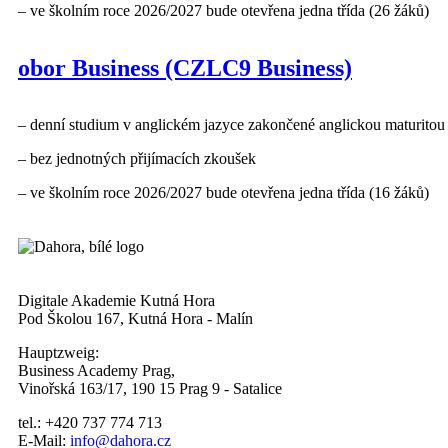
– ve školním roce 2026/2027 bude otevřena jedna třída (26 žáků)
obor Business (CZLC9 Business)
– denní studium v anglickém jazyce zakončené anglickou maturitou
– bez jednotných přijímacích zkoušek
– ve školním roce 2026/2027 bude otevřena jedna třída (16 žáků)
Digitale Akademie Kutná Hora
Pod Školou 167, Kutná Hora - Malín
Hauptzweig:
Business Academy Prag,
Vinořská 163/17, 190 15 Prag 9 - Satalice
tel.: +420 737 774 713
E-Mail:
info@dahora.cz