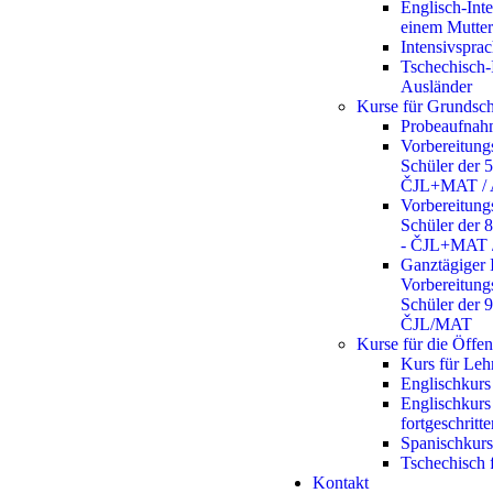
Englisch-Inte
einem Mutter
Intensivspra
Tschechisch-
Ausländer
Kurse für Grundsch
Probeaufnah
Vorbereitung
Schüler der 5
ČJL+MAT / 
Vorbereitung
Schüler der 8
- ČJL+MAT 
Ganztägiger 
Vorbereitung
Schüler der 9
ČJL/MAT
Kurse für die Öffen
Kurs für Lehr
Englischkurs
Englischkurs
fortgeschritt
Spanischkurs
Tschechisch 
Kontakt