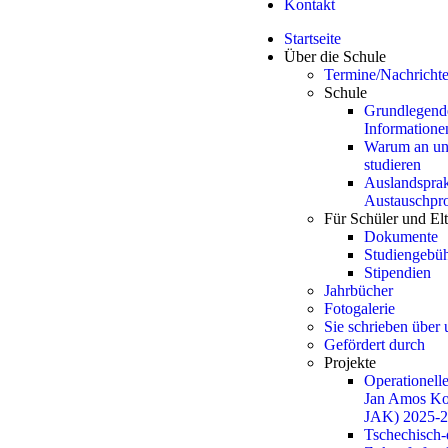
Kontakt
Startseite
Über die Schule
Termine/Nachricht
Schule
Grundlegend
Informatione
Warum an un
studieren
Auslandsprak
Austauschp
Für Schüler und El
Dokumente
Studiengebü
Stipendien
Jahrbücher
Fotogalerie
Sie schrieben über 
Gefördert durch
Projekte
Operationell
Jan Amos K
JAK) 2025-
Tschechisch-