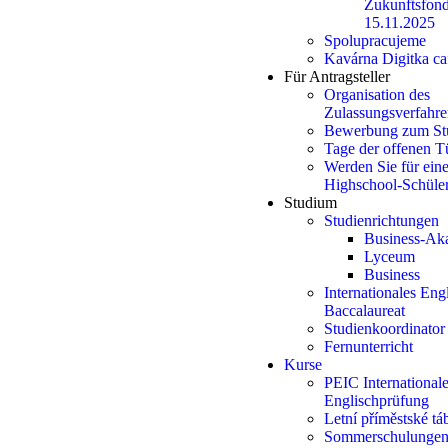
Zukunftsfond
15.11.2025
Spolupracujeme
Kavárna Digitka ca
Für Antragsteller
Organisation des
Zulassungsverfahre
Bewerbung zum St
Tage der offenen T
Werden Sie für ein
Highschool-Schüle
Studium
Studienrichtungen
Business-Ak
Lyceum
Business
Internationales Eng
Baccalaureat
Studienkoordinator
Fernunterricht
Kurse
PEIC International
Englischprüfung
Letní příměstské t
Sommerschulunge