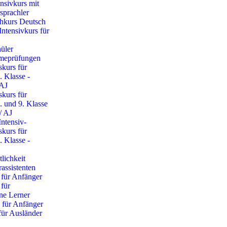
nsivkurs mit
sprachler
chkurs Deutsch
Intensivkurs für
üler
meprüfungen
skurs für
. Klasse -
AJ
skurs für
. und 9. Klasse
/ AJ
Intensiv-
skurs für
. Klasse -
tlichkeit
assistenten
 für Anfänger
 für
ene Lerner
 für Anfänger
für Ausländer