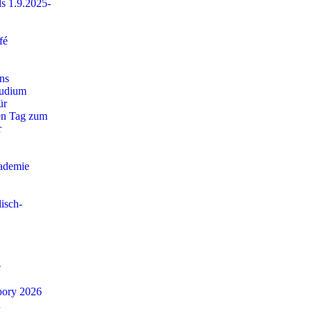
s 1.9.2025-
fé
ns
udium
ür
en Tag zum
r
ademie
lisch-
e
ábory 2026
n