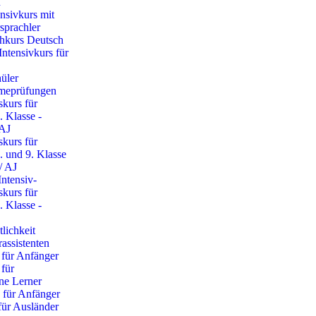
n
nsivkurs mit
sprachler
chkurs Deutsch
Intensivkurs für
üler
meprüfungen
skurs für
. Klasse -
AJ
skurs für
. und 9. Klasse
/ AJ
Intensiv-
skurs für
. Klasse -
tlichkeit
assistenten
 für Anfänger
 für
ene Lerner
 für Anfänger
für Ausländer