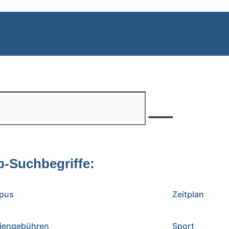
p-Suchbegriffe:
pus
Zeitplan
iengebühren
Sport