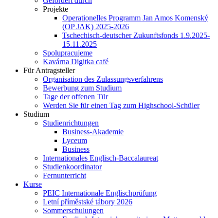
Gefördert durch
Projekte
Operationelles Programm Jan Amos Komenský
(OP JAK) 2025-2026
Tschechisch-deutscher Zukunftsfonds 1.9.2025-
15.11.2025
Spolupracujeme
Kavárna Digitka café
Für Antragsteller
Organisation des Zulassungsverfahrens
Bewerbung zum Studium
Tage der offenen Tür
Werden Sie für einen Tag zum Highschool-Schüler
Studium
Studienrichtungen
Business-Akademie
Lyceum
Business
Internationales Englisch-Baccalaureat
Studienkoordinator
Fernunterricht
Kurse
PEIC Internationale Englischprüfung
Letní příměstské tábory 2026
Sommerschulungen