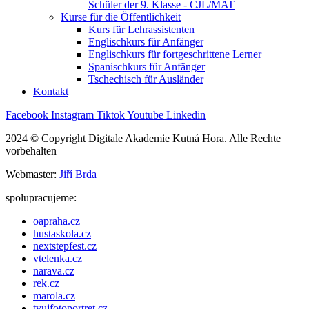
Schüler der 9. Klasse - ČJL/MAT
Kurse für die Öffentlichkeit
Kurs für Lehrassistenten
Englischkurs für Anfänger
Englischkurs für fortgeschrittene Lerner
Spanischkurs für Anfänger
Tschechisch für Ausländer
Kontakt
Facebook
Instagram
Tiktok
Youtube
Linkedin
2024 © Copyright Digitale Akademie Kutná Hora. Alle Rechte
vorbehalten
Webmaster:
Jiří Brda
spolupracujeme:
oapraha.cz
hustaskola.cz
nextstepfest.cz
vtelenka.cz
narava.cz
rek.cz
marola.cz
tvujfotoportret.cz