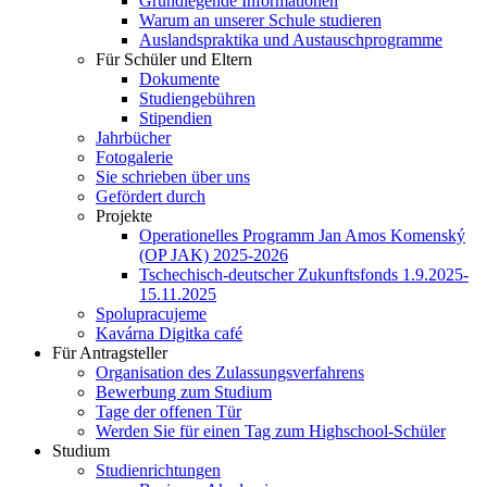
Grundlegende Informationen
Warum an unserer Schule studieren
Auslandspraktika und Austauschprogramme
Für Schüler und Eltern
Dokumente
Studiengebühren
Stipendien
Jahrbücher
Fotogalerie
Sie schrieben über uns
Gefördert durch
Projekte
Operationelles Programm Jan Amos Komenský
(OP JAK) 2025-2026
Tschechisch-deutscher Zukunftsfonds 1.9.2025-
15.11.2025
Spolupracujeme
Kavárna Digitka café
Für Antragsteller
Organisation des Zulassungsverfahrens
Bewerbung zum Studium
Tage der offenen Tür
Werden Sie für einen Tag zum Highschool-Schüler
Studium
Studienrichtungen