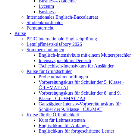
Business-Akademie
Lyceum
Business
Internationales Englisch-Baccalaureat
Studienkoordinator
Fernunterricht
Kurse
PEIC Internationale Englischprüfung
Letní příměstské tábory 2026
Sommerschulungen
Englisch-Intensivkurs mit einem Muttersprachler
Intensivsprachkurs Deutsch
Tschechisch-Intensivkurs für Ausländer
Kurse für Grundschüler
Probeaufnahmeprüfungen
Vorbereitungskurs für Schüler der 5. Klasse -
ČJL+MAT / AJ
Vorbereitungskurs für Schüler der 8. und 9.
Klasse - ČJL+MAT / AJ
Ganztägiger Intensiv-Vorbereitungskurs für
Schüler der 9. Klasse - ČJL/MAT
Kurse für die Öffentlichkeit
Kurs für Lehrassistenten
Englischkurs für Anfänger
Englischkurs für fortgeschrittene Lerner