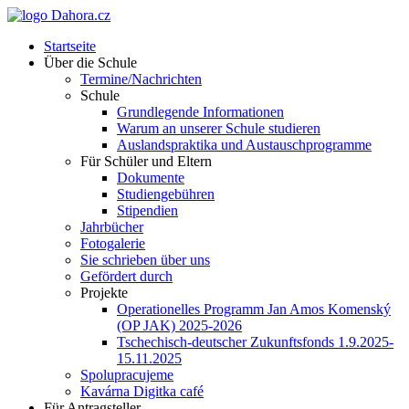
Startseite
Über die Schule
Termine/Nachrichten
Schule
Grundlegende Informationen
Warum an unserer Schule studieren
Auslandspraktika und Austauschprogramme
Für Schüler und Eltern
Dokumente
Studiengebühren
Stipendien
Jahrbücher
Fotogalerie
Sie schrieben über uns
Gefördert durch
Projekte
Operationelles Programm Jan Amos Komenský
(OP JAK) 2025-2026
Tschechisch-deutscher Zukunftsfonds 1.9.2025-
15.11.2025
Spolupracujeme
Kavárna Digitka café
Für Antragsteller