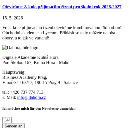
Otevíráme 2. kolo přijímacího řízení pro školní rok 2026-2027
15. 5. 2026
Ve 2. kole přijímacího řízení otevíráme kombinovanou třídu oborů
Obchodní akademie a Lyceum. Přihlásit se tedy můžete na oba
obory, a to jak ve variantě
Digitale Akademie Kutná Hora
Pod Školou 167, Kutná Hora - Malín
Hauptzweig:
Business Academy Prag,
Vinořská 163/17, 190 15 Prag 9 - Satalice
tel.: +420 737 774 713
E-Mail:
info@dahora.cz
Ich möchte mich für den Newsletter anmelden
Senden an