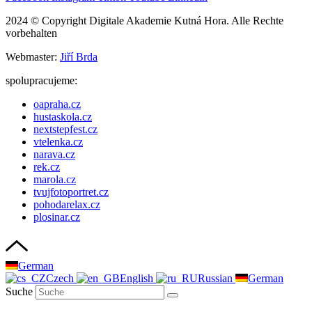
2024 © Copyright Digitale Akademie Kutná Hora. Alle Rechte
vorbehalten
Webmaster:
Jiří Brda
spolupracujeme:
oapraha.cz
hustaskola.cz
nextstepfest.cz
vtelenka.cz
narava.cz
rek.cz
marola.cz
tvujfotoportret.cz
pohodarelax.cz
plosinar.cz
German
Czech
English
Russian
German
Suche