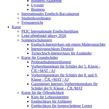
Business-Akademie
Lyceum
Business
Internationales Englisch-Baccalaureat
Studienkoordinator
Fernunterricht
Kurse
PEIC Internationale Englischprüfung
Letní příměstské tábory 2026
Sommerschulungen
Englisch-Intensivkurs mit einem Muttersprachler
Intensivsprachkurs Deutsch
Tschechisch-Intensivkurs für Ausländer
Kurse für Grundschüler
Probeaufnahmeprüfungen
Vorbereitungskurs für Schüler der 5. Klasse -
ČJL+MAT / AJ
Vorbereitungskurs für Schüler der 8. und 9.
Klasse - ČJL+MAT / AJ
Ganztägiger Intensiv-Vorbereitungskurs für
Schüler der 9. Klasse - ČJL/MAT
Kurse für die Öffentlichkeit
Kurs für Lehrassistenten
Englischkurs für Anfänger
Englischkurs für fortgeschrittene Lerner