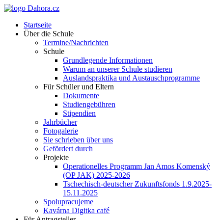
Startseite
Über die Schule
Termine/Nachrichten
Schule
Grundlegende Informationen
Warum an unserer Schule studieren
Auslandspraktika und Austauschprogramme
Für Schüler und Eltern
Dokumente
Studiengebühren
Stipendien
Jahrbücher
Fotogalerie
Sie schrieben über uns
Gefördert durch
Projekte
Operationelles Programm Jan Amos Komenský
(OP JAK) 2025-2026
Tschechisch-deutscher Zukunftsfonds 1.9.2025-
15.11.2025
Spolupracujeme
Kavárna Digitka café
Für Antragsteller