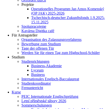
Gefördert durch
Projekte
Operationelles Programm Jan Amos Komenský
(OP JAK) 2025-2026
Tschechisch-deutscher Zukunftsfonds 1.9.2025-
15.11.2025
Spolupracujeme
Kavárna Digitka café
Für Antragsteller
Organisation des Zulassungsverfahrens
Bewerbung zum Studium
Tage der offenen Tür
Werden Sie für einen Tag zum Highschool-Schüler
Studium
Studienrichtungen
Business-Akademie
Lyceum
Business
Internationales Englisch-Baccalaureat
Studienkoordinator
Fernunterricht
Kurse
PEIC Internationale Englischprüfung
Letní příměstské tábory 2026
Sommerschulungen