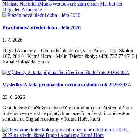
Nächste Nachricht
Munk-Wettbewerb zum ersten Mal bei der
Digitalen Akademie
Prázdninová úřední doba – léto 2026
1. 7. 2026
Digital Academy – Obchodní akademie, s.r.o. Adresa: Pod Školou
167, 284 01 Kutná Hora – Malín Telefon školy: +420 737 774 713 |
E-mail: info@dahora.cz
Výsledky 2. kola přijímacího řízení pro školní rok 2026/2027.
23. 6. 2026
Gratulujeme úspěšným uchazečům o studium na naší střední škole.
Srdečně zveme rodiče přijatých uchazečů na úvodní rodičovskou
schůzku na Digital Academy v Kutné Hoře, která