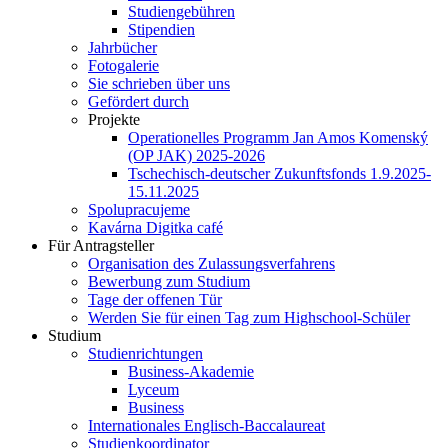
Studiengebühren
Stipendien
Jahrbücher
Fotogalerie
Sie schrieben über uns
Gefördert durch
Projekte
Operationelles Programm Jan Amos Komenský
(OP JAK) 2025-2026
Tschechisch-deutscher Zukunftsfonds 1.9.2025-
15.11.2025
Spolupracujeme
Kavárna Digitka café
Für Antragsteller
Organisation des Zulassungsverfahrens
Bewerbung zum Studium
Tage der offenen Tür
Werden Sie für einen Tag zum Highschool-Schüler
Studium
Studienrichtungen
Business-Akademie
Lyceum
Business
Internationales Englisch-Baccalaureat
Studienkoordinator