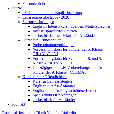
Fernunterricht
Kurse
PEIC Internationale Englischprüfung
Letní příměstské tábory 2026
Sommerschulungen
Englisch-Intensivkurs mit einem Muttersprachler
Intensivsprachkurs Deutsch
Tschechisch-Intensivkurs für Ausländer
Kurse für Grundschüler
Probeaufnahmeprüfungen
Vorbereitungskurs für Schüler der 5. Klasse -
ČJL+MAT / AJ
Vorbereitungskurs für Schüler der 8. und 9.
Klasse - ČJL+MAT / AJ
Ganztägiger Intensiv-Vorbereitungskurs für
Schüler der 9. Klasse - ČJL/MAT
Kurse für die Öffentlichkeit
Kurs für Lehrassistenten
Englischkurs für Anfänger
Englischkurs für fortgeschrittene Lerner
Spanischkurs für Anfänger
Tschechisch für Ausländer
Kontakt
Facebook
Instagram
Tiktok
Youtube
Linkedin