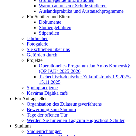
Grundlegende Informationen
Warum an unserer Schule studieren
Auslandspraktika und Austauschprogramme
Für Schüler und Eltern
Dokumente
Studiengebühren
Stipendien
Jahrbücher
Fotogalerie
Sie schrieben über uns
Gefördert durch
Projekte
Operationelles Programm Jan Amos Komenský
(OP JAK) 2025-2026
Tschechisch-deutscher Zukunftsfonds 1.9.2025-
15.11.2025
Spolupracujeme
Kavárna Digitka café
Für Antragsteller
Organisation des Zulassungsverfahrens
Bewerbung zum Studium
Tage der offenen Tür
Werden Sie für einen Tag zum Highschool-Schüler
Studium
Studienrichtungen