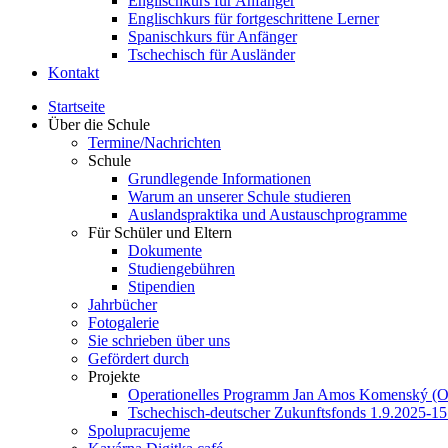
Englischkurs für Anfänger
Englischkurs für fortgeschrittene Lerner
Spanischkurs für Anfänger
Tschechisch für Ausländer
Kontakt
Startseite
Über die Schule
Termine/Nachrichten
Schule
Grundlegende Informationen
Warum an unserer Schule studieren
Auslandspraktika und Austauschprogramme
Für Schüler und Eltern
Dokumente
Studiengebühren
Stipendien
Jahrbücher
Fotogalerie
Sie schrieben über uns
Gefördert durch
Projekte
Operationelles Programm Jan Amos Komenský (
Tschechisch-deutscher Zukunftsfonds 1.9.2025-15
Spolupracujeme