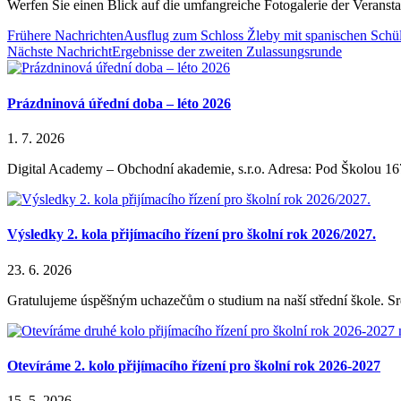
Werfen Sie einen Blick auf die umfangreiche Fotogalerie der Veransta
Frühere Nachrichten
Ausflug zum Schloss Žleby mit spanischen Schü
Nächste Nachricht
Ergebnisse der zweiten Zulassungsrunde
Prázdninová úřední doba – léto 2026
1. 7. 2026
Digital Academy – Obchodní akademie, s.r.o. Adresa: Pod Školou 16
Výsledky 2. kola přijímacího řízení pro školní rok 2026/2027.
23. 6. 2026
Gratulujeme úspěšným uchazečům o studium na naší střední škole. S
Otevíráme 2. kolo přijímacího řízení pro školní rok 2026-2027
15. 5. 2026