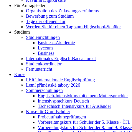
Kavárna Digitka café
Für Antragsteller
Organisation des Zulassungsverfahrens
Bewerbung zum Studium
Tage der offenen Tür
Werden Sie für einen Tag zum Highschool-Schüler
Studium
Studienrichtungen
Business-Akademie
Lyceum
Business
Internationales Englisch-Baccalaureat
Studienkoordinator
Fernunterricht
Kurse
PEIC Internationale Englischprüfung
Letní příměstské tábory 2026
Sommerschulungen
Englisch-Intensivkurs mit einem Muttersprachler
Intensivsprachkurs Deutsch
Tschechisch-Intensivkurs für Ausländer
Kurse für Grundschüler
Probeaufnahmeprüfungen
Vorbereitungskurs für Schüler der 5. Klasse - Č
Vorbereitungskurs für Schüler der 8. und 9. Klas