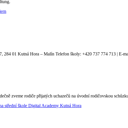
ltung.
lern
7, 284 01 Kutná Hora – Malín Telefon školy: +420 737 774 713 | E-ma
rdečně zveme rodiče přijatých uchazečů na úvodní rodičovskou schůzk