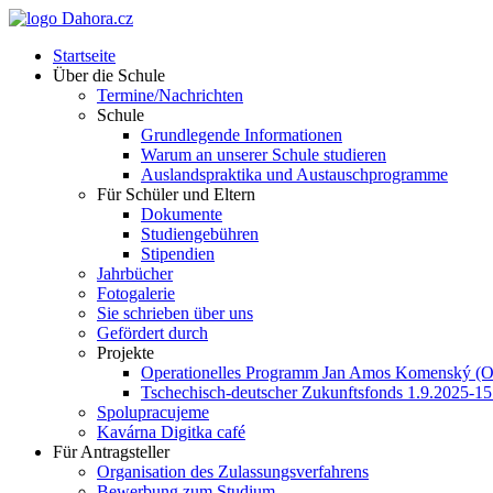
Startseite
Über die Schule
Termine/Nachrichten
Schule
Grundlegende Informationen
Warum an unserer Schule studieren
Auslandspraktika und Austauschprogramme
Für Schüler und Eltern
Dokumente
Studiengebühren
Stipendien
Jahrbücher
Fotogalerie
Sie schrieben über uns
Gefördert durch
Projekte
Operationelles Programm Jan Amos Komenský (
Tschechisch-deutscher Zukunftsfonds 1.9.2025-15
Spolupracujeme
Kavárna Digitka café
Für Antragsteller
Organisation des Zulassungsverfahrens
Bewerbung zum Studium