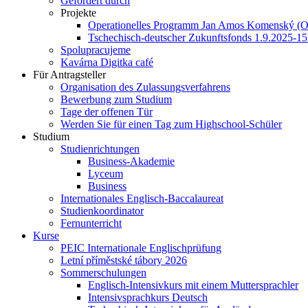
Gefördert durch
Projekte
Operationelles Programm Jan Amos Komenský (
Tschechisch-deutscher Zukunftsfonds 1.9.2025-15
Spolupracujeme
Kavárna Digitka café
Für Antragsteller
Organisation des Zulassungsverfahrens
Bewerbung zum Studium
Tage der offenen Tür
Werden Sie für einen Tag zum Highschool-Schüler
Studium
Studienrichtungen
Business-Akademie
Lyceum
Business
Internationales Englisch-Baccalaureat
Studienkoordinator
Fernunterricht
Kurse
PEIC Internationale Englischprüfung
Letní příměstské tábory 2026
Sommerschulungen
Englisch-Intensivkurs mit einem Muttersprachler
Intensivsprachkurs Deutsch