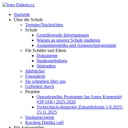
Startseite
Über die Schule
Termine/Nachrichten
Schule
Grundlegende Informationen
Warum an unserer Schule studieren
Auslandspraktika und Austauschprogramme
Für Schüler und Eltern
Dokumente
Studiengebühren
Stipendien
Jahrbücher
Fotogalerie
Sie schrieben über uns
Gefördert durch
Projekte
Operationelles Programm Jan Amos Komenský
(OP JAK) 2025-2026
Tschechisch-deutscher Zukunftsfonds 1.9.2025-
15.11.2025
Spolupracujeme
Kavárna Digitka café
Für Antragsteller