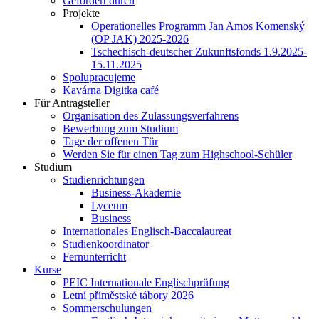
Gefördert durch
Projekte
Operationelles Programm Jan Amos Komenský
(OP JAK) 2025-2026
Tschechisch-deutscher Zukunftsfonds 1.9.2025-
15.11.2025
Spolupracujeme
Kavárna Digitka café
Für Antragsteller
Organisation des Zulassungsverfahrens
Bewerbung zum Studium
Tage der offenen Tür
Werden Sie für einen Tag zum Highschool-Schüler
Studium
Studienrichtungen
Business-Akademie
Lyceum
Business
Internationales Englisch-Baccalaureat
Studienkoordinator
Fernunterricht
Kurse
PEIC Internationale Englischprüfung
Letní příměstské tábory 2026
Sommerschulungen