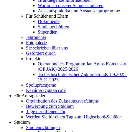
Grundlegende Informationen
Warum an unserer Schule studieren
Auslandspraktika und Austauschprogramme
Für Schüler und Eltern
Dokumente
Studiengebühren
Stipendien
Jahrbücher
Fotogalerie
Sie schrieben über uns
Gefördert durch
Projekte
Operationelles Programm Jan Amos Komenský
(OP JAK) 2025-2026
Tschechisch-deutscher Zukunftsfonds 1.9.2025-
15.11.2025
Spolupracujeme
Kavárna Digitka café
Für Antragsteller
Organisation des Zulassungsverfahrens
Bewerbung zum Studium
Tage der offenen Tür
Werden Sie für einen Tag zum Highschool-Schüler
Studium
Studienrichtungen