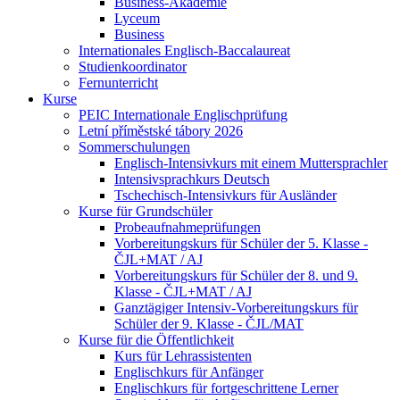
Business-Akademie
Lyceum
Business
Internationales Englisch-Baccalaureat
Studienkoordinator
Fernunterricht
Kurse
PEIC Internationale Englischprüfung
Letní příměstské tábory 2026
Sommerschulungen
Englisch-Intensivkurs mit einem Muttersprachler
Intensivsprachkurs Deutsch
Tschechisch-Intensivkurs für Ausländer
Kurse für Grundschüler
Probeaufnahmeprüfungen
Vorbereitungskurs für Schüler der 5. Klasse -
ČJL+MAT / AJ
Vorbereitungskurs für Schüler der 8. und 9.
Klasse - ČJL+MAT / AJ
Ganztägiger Intensiv-Vorbereitungskurs für
Schüler der 9. Klasse - ČJL/MAT
Kurse für die Öffentlichkeit
Kurs für Lehrassistenten
Englischkurs für Anfänger
Englischkurs für fortgeschrittene Lerner