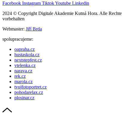
Facebook
Instagram
Tiktok
Youtube
Linkedin
2024 © Copyright Digitale Akademie Kutná Hora. Alle Rechte
vorbehalten
Webmaster:
Jiří Brda
spolupracujeme:
oapraha.cz
hustaskola.cz
nextstepfest.cz
vtelenka.cz
narava.cz
rek.cz
marola.cz
tvujfotoportret.cz
pohodarelax.cz
plosinar.cz