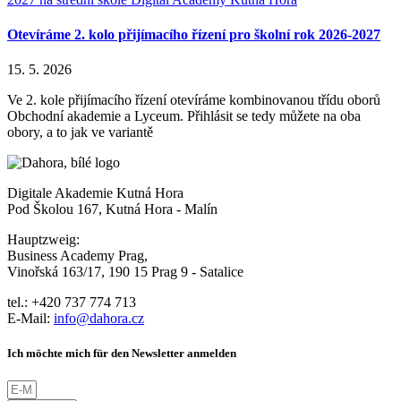
Otevíráme 2. kolo přijímacího řízení pro školní rok 2026-2027
15. 5. 2026
Ve 2. kole přijímacího řízení otevíráme kombinovanou třídu oborů
Obchodní akademie a Lyceum. Přihlásit se tedy můžete na oba
obory, a to jak ve variantě
Digitale Akademie Kutná Hora
Pod Školou 167, Kutná Hora - Malín
Hauptzweig:
Business Academy Prag,
Vinořská 163/17, 190 15 Prag 9 - Satalice
tel.: +420 737 774 713
E-Mail:
info@dahora.cz
Ich möchte mich für den Newsletter anmelden