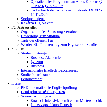
Operationelles Programm Jan Amos Komenský
(OP JAK) 2025-2026
Tschechisch-deutscher Zukunftsfonds 1.9.2025-
15.11.2025
Spolupracujeme
Kavárna Digitka café
Für Antragsteller
Organisation des Zulassungsverfahrens
Bewerbung zum Studium
Tage der offenen Tür
Werden Sie für einen Tag zum Highschool-Schüler
Studium
Studienrichtungen
Business-Akademie
Lyceum
Business
Internationales Englisch-Baccalaureat
Studienkoordinator
Fernunterricht
Kurse
PEIC Internationale Englischprüfung
Letní příměstské tábory 2026
Sommerschulungen
Englisch-Intensivkurs mit einem Muttersprachler
Intensivsprachkurs Deutsch