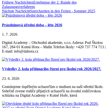
Frühere Nachrichten
Ergebnisse der 2. Runde des
Zulassungsverfahrens
Nächste Nachricht
Sprechzeiten in den Ferien - Sommer 2025
Prázdninová úřední doba – léto 2026
1. 7. 2026
Digital Academy – Obchodní akademie, s.r.o. Adresa: Pod Školou
167, 284 01 Kutná Hora – Malín Telefon školy: +420 737 774 713 |
E-mail: info@dahora.cz
Výsledky 2. kola přijímacího řízení pro školní rok 2026/2027.
23. 6. 2026
Gratulujeme úspěšným uchazečům o studium na naší střední škole.
Srdečně zveme rodiče přijatých uchazečů na úvodní rodičovskou
schůzku na Digital Academy v Kutné Hoře, která