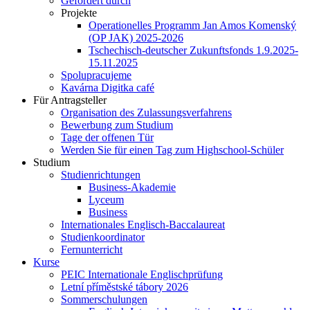
Gefördert durch
Projekte
Operationelles Programm Jan Amos Komenský
(OP JAK) 2025-2026
Tschechisch-deutscher Zukunftsfonds 1.9.2025-
15.11.2025
Spolupracujeme
Kavárna Digitka café
Für Antragsteller
Organisation des Zulassungsverfahrens
Bewerbung zum Studium
Tage der offenen Tür
Werden Sie für einen Tag zum Highschool-Schüler
Studium
Studienrichtungen
Business-Akademie
Lyceum
Business
Internationales Englisch-Baccalaureat
Studienkoordinator
Fernunterricht
Kurse
PEIC Internationale Englischprüfung
Letní příměstské tábory 2026
Sommerschulungen