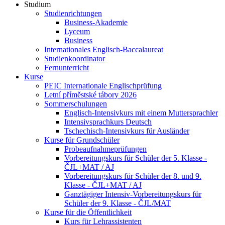
Studium
Studienrichtungen
Business-Akademie
Lyceum
Business
Internationales Englisch-Baccalaureat
Studienkoordinator
Fernunterricht
Kurse
PEIC Internationale Englischprüfung
Letní příměstské tábory 2026
Sommerschulungen
Englisch-Intensivkurs mit einem Muttersprachler
Intensivsprachkurs Deutsch
Tschechisch-Intensivkurs für Ausländer
Kurse für Grundschüler
Probeaufnahmeprüfungen
Vorbereitungskurs für Schüler der 5. Klasse -
ČJL+MAT / AJ
Vorbereitungskurs für Schüler der 8. und 9.
Klasse - ČJL+MAT / AJ
Ganztägiger Intensiv-Vorbereitungskurs für
Schüler der 9. Klasse - ČJL/MAT
Kurse für die Öffentlichkeit
Kurs für Lehrassistenten