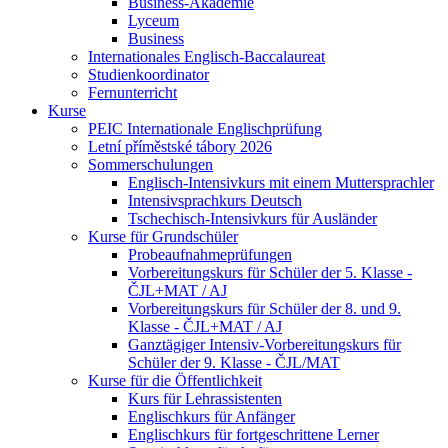
Business-Akademie
Lyceum
Business
Internationales Englisch-Baccalaureat
Studienkoordinator
Fernunterricht
Kurse
PEIC Internationale Englischprüfung
Letní příměstské tábory 2026
Sommerschulungen
Englisch-Intensivkurs mit einem Muttersprachler
Intensivsprachkurs Deutsch
Tschechisch-Intensivkurs für Ausländer
Kurse für Grundschüler
Probeaufnahmeprüfungen
Vorbereitungskurs für Schüler der 5. Klasse -
ČJL+MAT / AJ
Vorbereitungskurs für Schüler der 8. und 9.
Klasse - ČJL+MAT / AJ
Ganztägiger Intensiv-Vorbereitungskurs für
Schüler der 9. Klasse - ČJL/MAT
Kurse für die Öffentlichkeit
Kurs für Lehrassistenten
Englischkurs für Anfänger
Englischkurs für fortgeschrittene Lerner