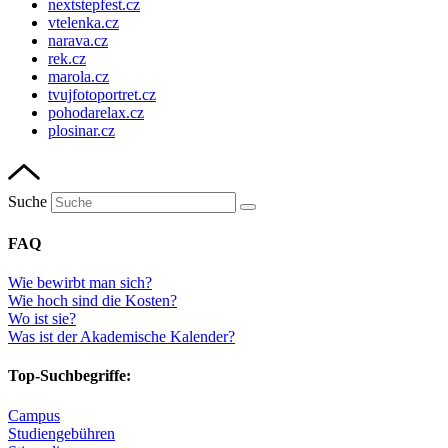
nextstepfest.cz
vtelenka.cz
narava.cz
rek.cz
marola.cz
tvujfotoportret.cz
pohodarelax.cz
plosinar.cz
Suche
FAQ
Wie bewirbt man sich?
Wie hoch sind die Kosten?
Wo ist sie?
Was ist der Akademische Kalender?
Top-Suchbegriffe:
Campus
Studiengebühren