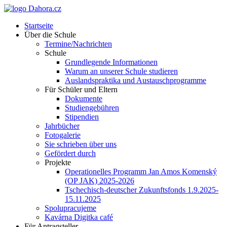
Startseite
Über die Schule
Termine/Nachrichten
Schule
Grundlegende Informationen
Warum an unserer Schule studieren
Auslandspraktika und Austauschprogramme
Für Schüler und Eltern
Dokumente
Studiengebühren
Stipendien
Jahrbücher
Fotogalerie
Sie schrieben über uns
Gefördert durch
Projekte
Operationelles Programm Jan Amos Komenský
(OP JAK) 2025-2026
Tschechisch-deutscher Zukunftsfonds 1.9.2025-
15.11.2025
Spolupracujeme
Kavárna Digitka café
Für Antragsteller