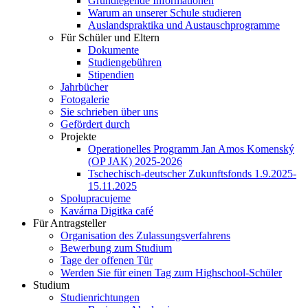
Grundlegende Informationen
Warum an unserer Schule studieren
Auslandspraktika und Austauschprogramme
Für Schüler und Eltern
Dokumente
Studiengebühren
Stipendien
Jahrbücher
Fotogalerie
Sie schrieben über uns
Gefördert durch
Projekte
Operationelles Programm Jan Amos Komenský
(OP JAK) 2025-2026
Tschechisch-deutscher Zukunftsfonds 1.9.2025-
15.11.2025
Spolupracujeme
Kavárna Digitka café
Für Antragsteller
Organisation des Zulassungsverfahrens
Bewerbung zum Studium
Tage der offenen Tür
Werden Sie für einen Tag zum Highschool-Schüler
Studium
Studienrichtungen