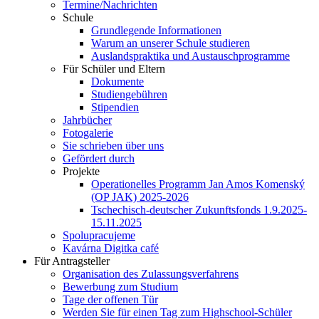
Termine/Nachrichten
Schule
Grundlegende Informationen
Warum an unserer Schule studieren
Auslandspraktika und Austauschprogramme
Für Schüler und Eltern
Dokumente
Studiengebühren
Stipendien
Jahrbücher
Fotogalerie
Sie schrieben über uns
Gefördert durch
Projekte
Operationelles Programm Jan Amos Komenský
(OP JAK) 2025-2026
Tschechisch-deutscher Zukunftsfonds 1.9.2025-
15.11.2025
Spolupracujeme
Kavárna Digitka café
Für Antragsteller
Organisation des Zulassungsverfahrens
Bewerbung zum Studium
Tage der offenen Tür
Werden Sie für einen Tag zum Highschool-Schüler