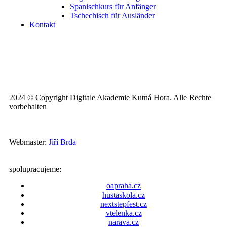
Spanischkurs für Anfänger
Tschechisch für Ausländer
Kontakt
2024 © Copyright Digitale Akademie Kutná Hora. Alle Rechte
vorbehalten
Webmaster:
Jiří Brda
spolupracujeme:
oapraha.cz
hustaskola.cz
nextstepfest.cz
vtelenka.cz
narava.cz