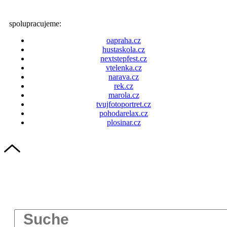
spolupracujeme:
oapraha.cz
hustaskola.cz
nextstepfest.cz
vtelenka.cz
narava.cz
rek.cz
marola.cz
tvujfotoportret.cz
pohodarelax.cz
plosinar.cz