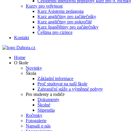
Celodenní intenzivní přípravný kurz pro 9. ročn
Kurzy pro veřejnost
Kurz Asistenta pedagoga
Kurz angličtiny pro začátečníky
Kurz angličtiny pro pokročilé
Kurz španělštiny pro začátečníky
Čeština pro cizince
Kontakt
Home
O škole
Novinky
Škola
Základní informace
Proč studovat na naší škole
Zahraniční stáže a výměnné pobyty
Pro studenty a rodiče
Dokumenty
Školné
Stipendia
Ročenky
Fotogalerie
Napsali o nás