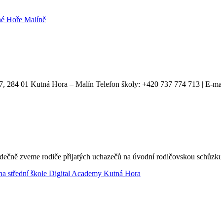
né Hoře Malíně
7, 284 01 Kutná Hora – Malín Telefon školy: +420 737 774 713 | E-ma
rdečně zveme rodiče přijatých uchazečů na úvodní rodičovskou schůzk