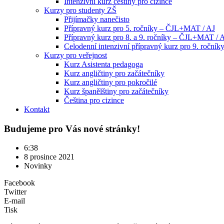
Intenzivní kurz češtiny pro cizince
Kurzy pro studenty ZŠ
Přijímačky nanečisto
Přípravný kurz pro 5. ročníky – ČJL+MAT / AJ
Přípravný kurz pro 8. a 9. ročníky – ČJL+MAT / 
Celodenní intenzivní přípravný kurz pro 9. ročn
Kurzy pro veřejnost
Kurz Asistenta pedagoga
Kurz angličtiny pro začátečníky
Kurz angličtiny pro pokročilé
Kurz španělštiny pro začátečníky
Čeština pro cizince
Kontakt
Budujeme pro Vás nové stránky!
6:38
8 prosince 2021
Novinky
Facebook
Twitter
E-mail
Tisk