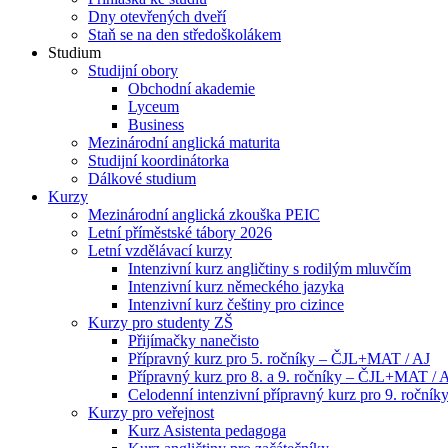
Dny otevřených dveří
Staň se na den středoškolákem
Studium
Studijní obory
Obchodní akademie
Lyceum
Business
Mezinárodní anglická maturita
Studijní koordinátorka
Dálkové studium
Kurzy
Mezinárodní anglická zkouška PEIC
Letní příměstské tábory 2026
Letní vzdělávací kurzy
Intenzivní kurz angličtiny s rodilým mluvčím
Intenzivní kurz německého jazyka
Intenzivní kurz češtiny pro cizince
Kurzy pro studenty ZŠ
Přijímačky nanečisto
Přípravný kurz pro 5. ročníky – ČJL+MAT / AJ
Přípravný kurz pro 8. a 9. ročníky – ČJL+MAT / 
Celodenní intenzivní přípravný kurz pro 9. ročn
Kurzy pro veřejnost
Kurz Asistenta pedagoga