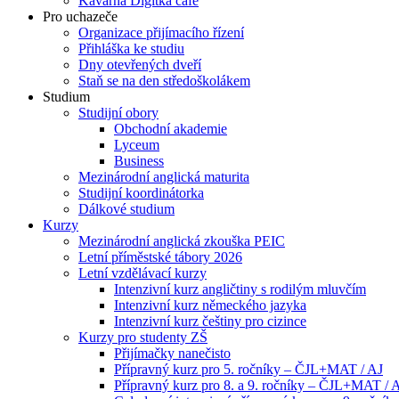
Kavárna Digitka café
Pro uchazeče
Organizace přijímacího řízení
Přihláška ke studiu
Dny otevřených dveří
Staň se na den středoškolákem
Studium
Studijní obory
Obchodní akademie
Lyceum
Business
Mezinárodní anglická maturita
Studijní koordinátorka
Dálkové studium
Kurzy
Mezinárodní anglická zkouška PEIC
Letní příměstské tábory 2026
Letní vzdělávací kurzy
Intenzivní kurz angličtiny s rodilým mluvčím
Intenzivní kurz německého jazyka
Intenzivní kurz češtiny pro cizince
Kurzy pro studenty ZŠ
Přijímačky nanečisto
Přípravný kurz pro 5. ročníky – ČJL+MAT / AJ
Přípravný kurz pro 8. a 9. ročníky – ČJL+MAT / 