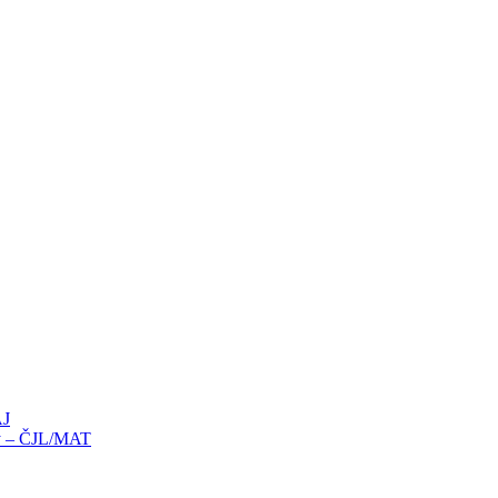
AJ
íky – ČJL/MAT