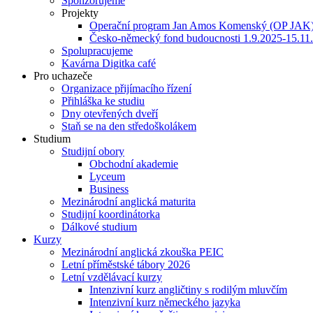
Sponzorujeme
Projekty
Operační program Jan Amos Komenský (OP JAK
Česko-německý fond budoucnosti 1.9.2025-15.11
Spolupracujeme
Kavárna Digitka café
Pro uchazeče
Organizace přijímacího řízení
Přihláška ke studiu
Dny otevřených dveří
Staň se na den středoškolákem
Studium
Studijní obory
Obchodní akademie
Lyceum
Business
Mezinárodní anglická maturita
Studijní koordinátorka
Dálkové studium
Kurzy
Mezinárodní anglická zkouška PEIC
Letní příměstské tábory 2026
Letní vzdělávací kurzy
Intenzivní kurz angličtiny s rodilým mluvčím
Intenzivní kurz německého jazyka