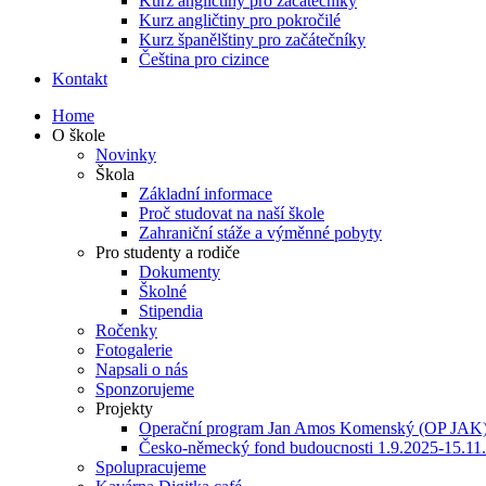
Kurz angličtiny pro začátečníky
Kurz angličtiny pro pokročilé
Kurz španělštiny pro začátečníky
Čeština pro cizince
Kontakt
Home
O škole
Novinky
Škola
Základní informace
Proč studovat na naší škole
Zahraniční stáže a výměnné pobyty
Pro studenty a rodiče
Dokumenty
Školné
Stipendia
Ročenky
Fotogalerie
Napsali o nás
Sponzorujeme
Projekty
Operační program Jan Amos Komenský (OP JAK
Česko-německý fond budoucnosti 1.9.2025-15.11
Spolupracujeme