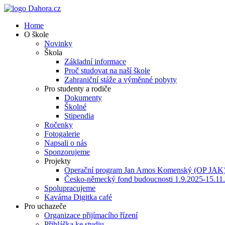
Home
O škole
Novinky
Škola
Základní informace
Proč studovat na naší škole
Zahraniční stáže a výměnné pobyty
Pro studenty a rodiče
Dokumenty
Školné
Stipendia
Ročenky
Fotogalerie
Napsali o nás
Sponzorujeme
Projekty
Operační program Jan Amos Komenský (OP JAK
Česko-německý fond budoucnosti 1.9.2025-15.11
Spolupracujeme
Kavárna Digitka café
Pro uchazeče
Organizace přijímacího řízení
Přihláška ke studiu