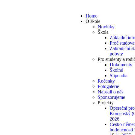
Home
O škole
Novinky
Škola
Základní inf
Proč studovat
Zahraniční s
pobyty
Pro studenty a rodi
Dokumenty
Školné
Stipendia
Ročenky
Fotogalerie
Napsali o nás
Sponzorujeme
Projekty
Operační pr
Komenský (
2026
Česko-němec
budoucnosti 