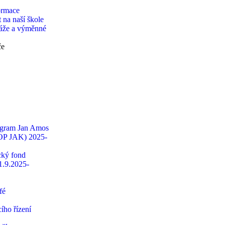
ormace
 na naší škole
táže a výměnné
če
ogram Jan Amos
OP JAK) 2025-
ký fond
1.9.2025-
fé
ího řízení