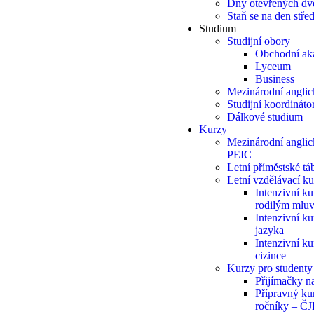
Dny otevřených dv
Staň se na den stř
Studium
Studijní obory
Obchodní ak
Lyceum
Business
Mezinárodní anglic
Studijní koordináto
Dálkové studium
Kurzy
Mezinárodní angli
PEIC
Letní příměstské t
Letní vzdělávací k
Intenzivní ku
rodilým mlu
Intenzivní k
jazyka
Intenzivní ku
cizince
Kurzy pro student
Přijímačky n
Přípravný kur
ročníky – Č