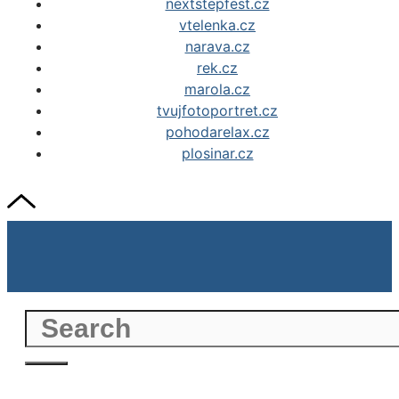
nextstepfest.cz
vtelenka.cz
narava.cz
rek.cz
marola.cz
tvujfotoportret.cz
pohodarelax.cz
plosinar.cz