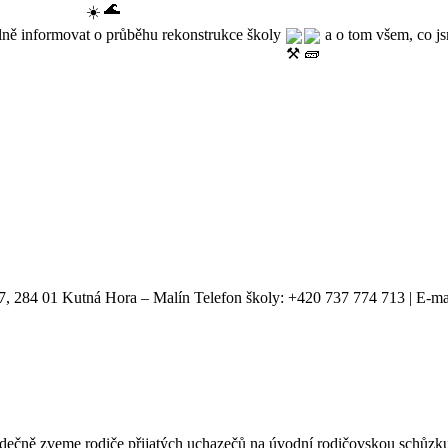
ně informovat o průběhu rekonstrukce školy 
 a o tom všem, co js
7, 284 01 Kutná Hora – Malín Telefon školy: +420 737 774 713 | E-ma
rdečně zveme rodiče přijatých uchazečů na úvodní rodičovskou schůzk