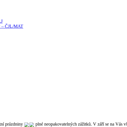
AJ
íky – ČJL/MAT
tní prázdniny 
 plné neopakovatelných zážitků. V září se na Vás 