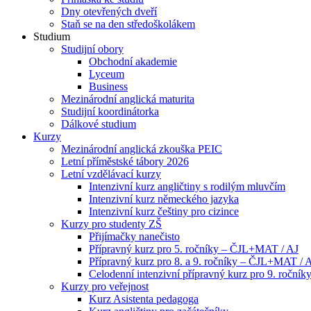
Dny otevřených dveří
Staň se na den středoškolákem
Studium
Studijní obory
Obchodní akademie
Lyceum
Business
Mezinárodní anglická maturita
Studijní koordinátorka
Dálkové studium
Kurzy
Mezinárodní anglická zkouška PEIC
Letní příměstské tábory 2026
Letní vzdělávací kurzy
Intenzivní kurz angličtiny s rodilým mluvčím
Intenzivní kurz německého jazyka
Intenzivní kurz češtiny pro cizince
Kurzy pro studenty ZŠ
Přijímačky nanečisto
Přípravný kurz pro 5. ročníky – ČJL+MAT / AJ
Přípravný kurz pro 8. a 9. ročníky – ČJL+MAT / 
Celodenní intenzivní přípravný kurz pro 9. ročn
Kurzy pro veřejnost
Kurz Asistenta pedagoga