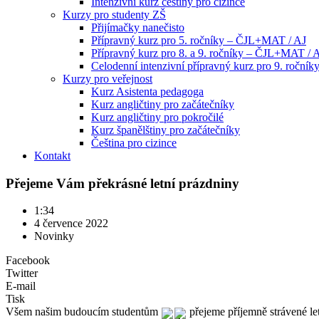
Intenzivní kurz češtiny pro cizince
Kurzy pro studenty ZŠ
Přijímačky nanečisto
Přípravný kurz pro 5. ročníky – ČJL+MAT / AJ
Přípravný kurz pro 8. a 9. ročníky – ČJL+MAT / 
Celodenní intenzivní přípravný kurz pro 9. ročn
Kurzy pro veřejnost
Kurz Asistenta pedagoga
Kurz angličtiny pro začátečníky
Kurz angličtiny pro pokročilé
Kurz španělštiny pro začátečníky
Čeština pro cizince
Kontakt
Přejeme Vám překrásné letní prázdniny
1:34
4 července 2022
Novinky
Facebook
Twitter
E-mail
Tisk
Všem našim budoucím studentům 
 přejeme příjemně strávené le