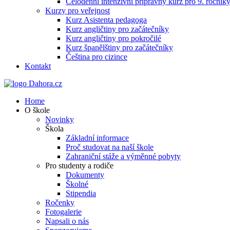
Celodenní intenzivní přípravný kurz pro 9. ročn
Kurzy pro veřejnost
Kurz Asistenta pedagoga
Kurz angličtiny pro začátečníky
Kurz angličtiny pro pokročilé
Kurz španělštiny pro začátečníky
Čeština pro cizince
Kontakt
Home
O škole
Novinky
Škola
Základní informace
Proč studovat na naší škole
Zahraniční stáže a výměnné pobyty
Pro studenty a rodiče
Dokumenty
Školné
Stipendia
Ročenky
Fotogalerie
Napsali o nás