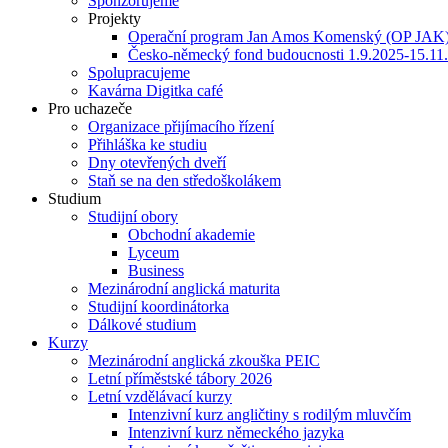
Sponzorujeme
Projekty
Operační program Jan Amos Komenský (OP JAK
Česko-německý fond budoucnosti 1.9.2025-15.11
Spolupracujeme
Kavárna Digitka café
Pro uchazeče
Organizace přijímacího řízení
Přihláška ke studiu
Dny otevřených dveří
Staň se na den středoškolákem
Studium
Studijní obory
Obchodní akademie
Lyceum
Business
Mezinárodní anglická maturita
Studijní koordinátorka
Dálkové studium
Kurzy
Mezinárodní anglická zkouška PEIC
Letní příměstské tábory 2026
Letní vzdělávací kurzy
Intenzivní kurz angličtiny s rodilým mluvčím
Intenzivní kurz německého jazyka