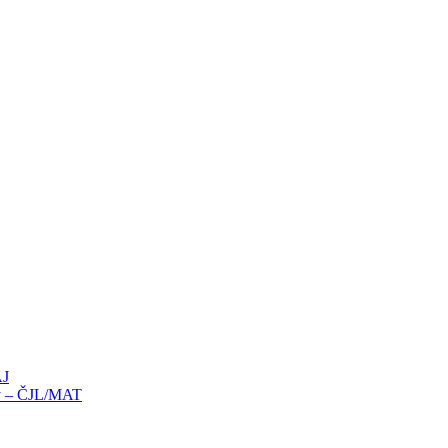
AJ
íky – ČJL/MAT