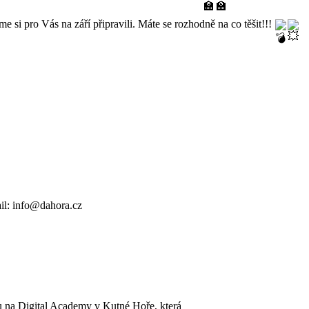
me si pro Vás na září připravili. Máte se rozhodně na co těšit!!! 
il: info@dahora.cz
u na Digital Academy v Kutné Hoře, která