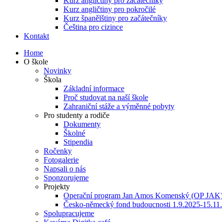
Kurz angličtiny pro začátečníky
Kurz angličtiny pro pokročilé
Kurz španělštiny pro začátečníky
Čeština pro cizince
Kontakt
Home
O škole
Novinky
Škola
Základní informace
Proč studovat na naší škole
Zahraniční stáže a výměnné pobyty
Pro studenty a rodiče
Dokumenty
Školné
Stipendia
Ročenky
Fotogalerie
Napsali o nás
Sponzorujeme
Projekty
Operační program Jan Amos Komenský (OP JAK
Česko-německý fond budoucnosti 1.9.2025-15.11
Spolupracujeme