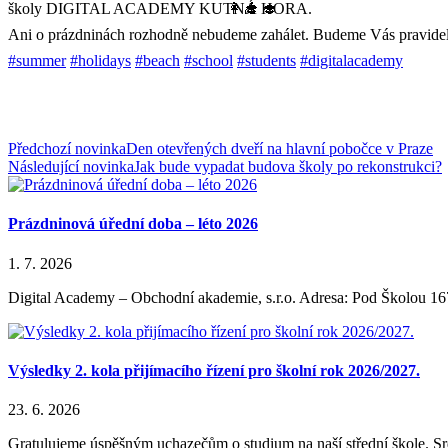
školy DIGITAL ACADEMY KUTNÁ HORA.
Ani o prázdninách rozhodně nebudeme zahálet. Budeme Vás pravidel
#summer
#holidays
#beach
#school
#students
#digitalacademy
Předchozí novinka
Den otevřených dveří na hlavní pobočce v Praze
Následující novinka
Jak bude vypadat budova školy po rekonstrukci?
Prázdninová úřední doba – léto 2026
1. 7. 2026
Digital Academy – Obchodní akademie, s.r.o. Adresa: Pod Školou 16
Výsledky 2. kola přijímacího řízení pro školní rok 2026/2027.
23. 6. 2026
Gratulujeme úspěšným uchazečům o studium na naší střední škole. S