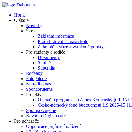
Home
O škole
Novinky
Škola
Základní informace
Proč studovat na naší škole
Zahraniční stáže a výměnné pobyty
Pro studenty a rodiče
Dokumenty
Školné
Stipendia
Ročenky
Fotogalerie
Napsali o nás
Sponzorujeme
Projekty
Operační program Jan Amos Komenský (OP JAK
Česko-německý fond budoucnosti 1.9.2025-15.11
Spolupracujeme
Kavárna Digitka café
Pro uchazeče
Organizace přijímacího řízení
Přihláška ke studiu