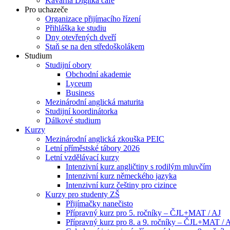
Kavárna Digitka café
Pro uchazeče
Organizace přijímacího řízení
Přihláška ke studiu
Dny otevřených dveří
Staň se na den středoškolákem
Studium
Studijní obory
Obchodní akademie
Lyceum
Business
Mezinárodní anglická maturita
Studijní koordinátorka
Dálkové studium
Kurzy
Mezinárodní anglická zkouška PEIC
Letní příměstské tábory 2026
Letní vzdělávací kurzy
Intenzivní kurz angličtiny s rodilým mluvčím
Intenzivní kurz německého jazyka
Intenzivní kurz češtiny pro cizince
Kurzy pro studenty ZŠ
Přijímačky nanečisto
Přípravný kurz pro 5. ročníky – ČJL+MAT / AJ
Přípravný kurz pro 8. a 9. ročníky – ČJL+MAT / 