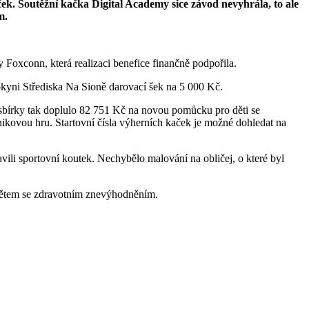
ček. Soutěžní kačka Digital Academy sice závod nevyhrála, to ale
ím.
y Foxconn, která realizaci benefice finančně podpořila.
tupkyni Střediska Na Sioně darovací šek na 5 000 Kč.
sbírky tak doplulo 82 751 Kč na novou pomůcku pro děti se
ikovou hru. Startovní čísla výherních kaček je možné dohledat na
li sportovní koutek. Nechybělo malování na obličej, o které byl
t dětem se zdravotním znevýhodněním.