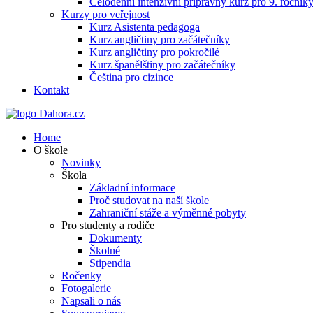
Celodenní intenzivní přípravný kurz pro 9. ročn
Kurzy pro veřejnost
Kurz Asistenta pedagoga
Kurz angličtiny pro začátečníky
Kurz angličtiny pro pokročilé
Kurz španělštiny pro začátečníky
Čeština pro cizince
Kontakt
Home
O škole
Novinky
Škola
Základní informace
Proč studovat na naší škole
Zahraniční stáže a výměnné pobyty
Pro studenty a rodiče
Dokumenty
Školné
Stipendia
Ročenky
Fotogalerie
Napsali o nás