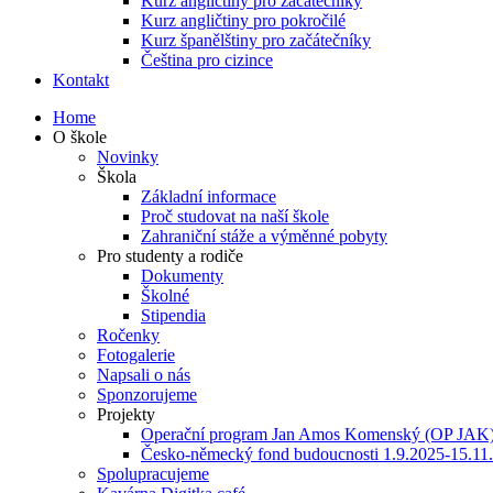
Kurz angličtiny pro začátečníky
Kurz angličtiny pro pokročilé
Kurz španělštiny pro začátečníky
Čeština pro cizince
Kontakt
Home
O škole
Novinky
Škola
Základní informace
Proč studovat na naší škole
Zahraniční stáže a výměnné pobyty
Pro studenty a rodiče
Dokumenty
Školné
Stipendia
Ročenky
Fotogalerie
Napsali o nás
Sponzorujeme
Projekty
Operační program Jan Amos Komenský (OP JAK
Česko-německý fond budoucnosti 1.9.2025-15.11
Spolupracujeme