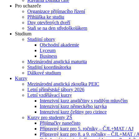
Kavárna Digitka café
Pro uchazeče
Organizace přijímacího řízení
Přihláška ke studiu
Dny otevřených dveří
Staň se na den středoškolákem
Studium
Studijní obory
Obchodní akademie
Lyceum
Business
Mezinárodní anglická maturita
Studijní koordinátorka
Dálkové studium
Kurzy
Mezinárodní anglická zkouška PEIC
Letní příměstské tábory 2026
Letní vzdělávací kurzy
Intenzivní kurz angličtiny s rodilým mluvčím
Intenzivní kurz německého jazyka
Intenzivní kurz češtiny pro cizince
Kurzy pro studenty ZŠ
Přijímačky nanečisto
Přípravný kurz pro 5. ročníky – ČJL+MAT / AJ
Přípravný kurz pro 8. a 9. ročníky – ČJL+MAT / 