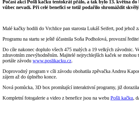
Počasí akci Pošli kačku tentokrát přálo, a tak bylo 13. května d
vůbec nevadí. Při celé benefici se totiž podařilo shromáždit sk
Malé kačky hodili do Vrchlice pan starosta Lukáš Seifert, pod jehož z
Programu na startu se ještě účastnila Soňa Podholová, provozní ředite
Do cíle nakonec doplulo všech 475 malých a 19 velkých závodnic. Ve
zdravotním znevýhodněním. Majitelé nejrychlejších kaček se mohou tě
portále závodu
www.poslikacku.cz
.
Doprovodný program v cíli závodu obohatila zpěvačka Andrea Kapounko
zájem až do úplného konce.
Nová pomůcka, 3D box promítající interaktivní programy, již dorazi
Kompletní fotogalerie a video z benefice jsou na webu
Pošli kačku
, 