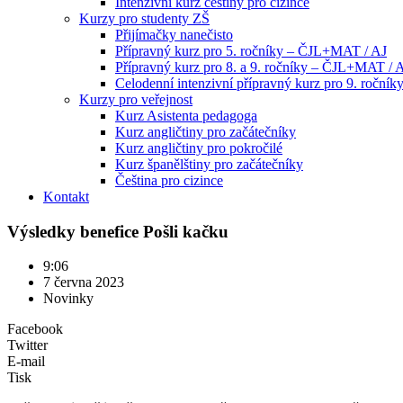
Intenzivní kurz češtiny pro cizince
Kurzy pro studenty ZŠ
Přijímačky nanečisto
Přípravný kurz pro 5. ročníky – ČJL+MAT / AJ
Přípravný kurz pro 8. a 9. ročníky – ČJL+MAT / 
Celodenní intenzivní přípravný kurz pro 9. ročn
Kurzy pro veřejnost
Kurz Asistenta pedagoga
Kurz angličtiny pro začátečníky
Kurz angličtiny pro pokročilé
Kurz španělštiny pro začátečníky
Čeština pro cizince
Kontakt
Výsledky benefice Pošli kačku
9:06
7 června 2023
Novinky
Facebook
Twitter
E-mail
Tisk