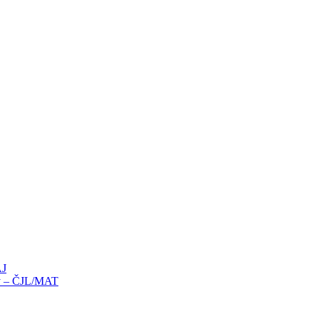
AJ
íky – ČJL/MAT