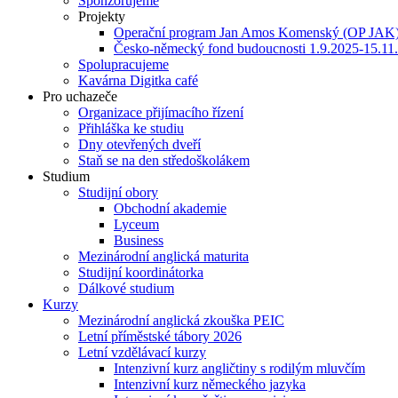
Sponzorujeme
Projekty
Operační program Jan Amos Komenský (OP JAK
Česko-německý fond budoucnosti 1.9.2025-15.11
Spolupracujeme
Kavárna Digitka café
Pro uchazeče
Organizace přijímacího řízení
Přihláška ke studiu
Dny otevřených dveří
Staň se na den středoškolákem
Studium
Studijní obory
Obchodní akademie
Lyceum
Business
Mezinárodní anglická maturita
Studijní koordinátorka
Dálkové studium
Kurzy
Mezinárodní anglická zkouška PEIC
Letní příměstské tábory 2026
Letní vzdělávací kurzy
Intenzivní kurz angličtiny s rodilým mluvčím
Intenzivní kurz německého jazyka