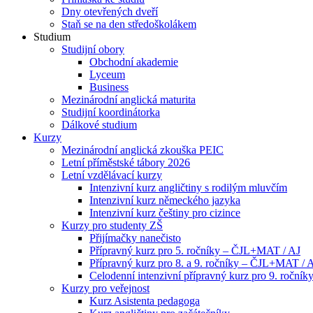
Dny otevřených dveří
Staň se na den středoškolákem
Studium
Studijní obory
Obchodní akademie
Lyceum
Business
Mezinárodní anglická maturita
Studijní koordinátorka
Dálkové studium
Kurzy
Mezinárodní anglická zkouška PEIC
Letní příměstské tábory 2026
Letní vzdělávací kurzy
Intenzivní kurz angličtiny s rodilým mluvčím
Intenzivní kurz německého jazyka
Intenzivní kurz češtiny pro cizince
Kurzy pro studenty ZŠ
Přijímačky nanečisto
Přípravný kurz pro 5. ročníky – ČJL+MAT / AJ
Přípravný kurz pro 8. a 9. ročníky – ČJL+MAT / 
Celodenní intenzivní přípravný kurz pro 9. ročn
Kurzy pro veřejnost
Kurz Asistenta pedagoga