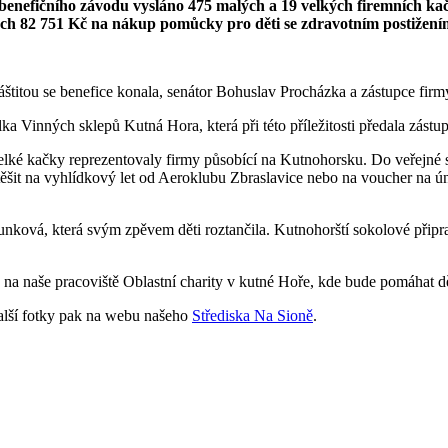
o benefičního závodu vysláno 475 malých a 19 velkých firemních ka
vělých 82 751 Kč na nákup pomůcky pro děti se zdravotním postižen
áštitou se benefice konala, senátor Bohuslav Procházka a zástupce firm
lka Vinných sklepů Kutná Hora, která při této příležitosti předala zás
lké kačky reprezentovaly firmy působící na Kutnohorsku. Do veřejné 
šit na vyhlídkový let od Aeroklubu Zbraslavice nebo na voucher na ún
vá, která svým zpěvem děti roztančila. Kutnohorští sokolové připravi
la na naše pracoviště Oblastní charity v kutné Hoře, kde bude pomáha
další fotky pak na webu našeho
Střediska Na Sioně
.