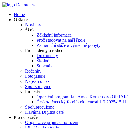
Home
O škole
Novinky
Škola
Základní informace
Proč studovat na naší škole
Zahraniční stáže a výměnné pobyty
Pro studenty a rodiče
Dokumenty
Školné
Stipendia
Ročenky
Fotogalerie
Napsali o nás
Sponzorujeme
Projekty
Operační program Jan Amos Komenský (OP JAK
Česko-německý fond budoucnosti 1.9.2025-15.11
Spolupracujeme
Kavárna Digitka café
Pro uchazeče
Organizace přijímacího řízení
Přihláška ke studiu