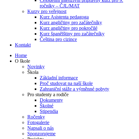
Celodenní intenzivní přípravný kurz pro 9.
ročníky – ČJL/MAT
Kurzy pro veřejnost
Kurz Asistenta pedagoga
Kurz angličtiny pro začátečníky
Kurz angličtiny pro pokročilé
Kurz španělštiny pro začátečníky
Čeština pro cizince
Kontakt
Home
O škole
Novinky
Škola
Základní informace
Proč studovat na naší škole
Zahraniční stáže a výměnné pobyty
Pro studenty a rodiče
Dokumenty
Školné
Stipendia
Ročenky
Fotogalerie
Napsali o nás
Sponzorujeme