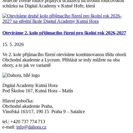
Srdečně zveme rodiče přijatých uchazečů na úvodní rodičovskou
schůzku na Digital Academy v Kutné Hoře, která
Otevíráme 2. kolo přijímacího řízení pro školní rok 2026-2027
15. 5. 2026
Ve 2. kole přijímacího řízení otevíráme kombinovanou třídu oborů
Obchodní akademie a Lyceum. Přihlásit se tedy můžete na oba
obory, a to jak ve variantě
Digital Academy Kutná Hora
Pod Školou 167, Kutná Hora – Malín
Hlavní pobočka:
Obchodní akademie Praha,
Vinořská 163/17, 190 15 Praha 9 – Satalice
tel.: +420 737 774 713
e-mail:
info@dahora.cz