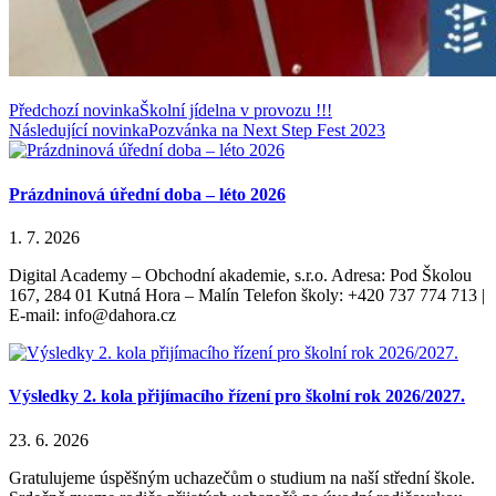
Předchozí novinka
Školní jídelna v provozu !!!
Následující novinka
Pozvánka na Next Step Fest 2023
Prázdninová úřední doba – léto 2026
1. 7. 2026
Digital Academy – Obchodní akademie, s.r.o. Adresa: Pod Školou
167, 284 01 Kutná Hora – Malín Telefon školy: +420 737 774 713 |
E-mail: info@dahora.cz
Výsledky 2. kola přijímacího řízení pro školní rok 2026/2027.
23. 6. 2026
Gratulujeme úspěšným uchazečům o studium na naší střední škole.