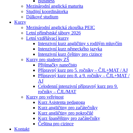
Business
Mezinárodní anglická maturita
Studijní koordinátorka
Dálkové studium
Kurzy
Mezinárodní anglická zkouška PEIC
Letní příměstské tábory 2026
Letní vzdělávací kurzy
Intenzivní kurz angličtiny s rodilým mluvčím
Intenzivní kurz německého jazyka
Intenzivní kurz češtiny pro cizince
Kurzy pro studenty ZŠ
Přijímačky nanečisto
Přípravný kurz pro 5. ročníky – ČJL+MAT / AJ
Přípravný kurz pro 8. a 9. ročníky – ČJL+MAT /
AJ
Celodenní intenzivní přípravný kurz pro 9.
ročníky – ČJL/MAT
Kurzy pro veřejnost
Kurz Asistenta pedagoga
Kurz angličtiny pro začátečníky
Kurz angličtiny pro pokročilé
Kurz španělštiny pro začátečníky
Čeština pro cizince
Kontakt