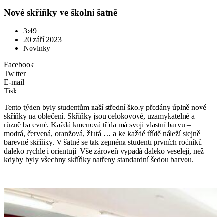
Nové skříňky ve školní šatně
3:49
20 září 2023
Novinky
Facebook
Twitter
E-mail
Tisk
Tento týden byly studentům naší střední školy předány úplně nové
skříňky na oblečení. Skříňky jsou celokovové, uzamykatelné a
různě barevné. Každá kmenová třída má svoji vlastní barvu –
modrá, červená, oranžová, žlutá … a ke každé třídě náleží stejně
barevné skříňky. V šatně se tak zejména studenti prvních ročníků
daleko rychleji orientují. Vše zároveň vypadá daleko veseleji, než
kdyby byly všechny skříňky natřeny standardní šedou barvou.