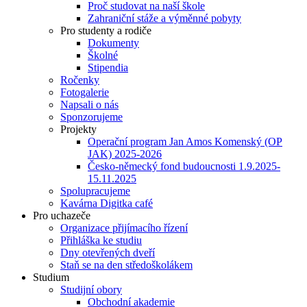
Proč studovat na naší škole
Zahraniční stáže a výměnné pobyty
Pro studenty a rodiče
Dokumenty
Školné
Stipendia
Ročenky
Fotogalerie
Napsali o nás
Sponzorujeme
Projekty
Operační program Jan Amos Komenský (OP
JAK) 2025-2026
Česko-německý fond budoucnosti 1.9.2025-
15.11.2025
Spolupracujeme
Kavárna Digitka café
Pro uchazeče
Organizace přijímacího řízení
Přihláška ke studiu
Dny otevřených dveří
Staň se na den středoškolákem
Studium
Studijní obory
Obchodní akademie