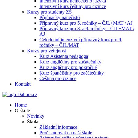
Intenzivní kurz německého jazyka
Intenzivní kurz češtiny pro cizince
Kurzy pro studenty ZŠ
Přijímačky nanečisto
Přípravný kurz pro 5. ročníky – ČJL+MAT / AJ
Přípravný kurz pro 8. a 9. ročníky – ČJL+MAT /
AJ
Celodenní intenzivní přípravný kurz pro 9.
ročníky – ČJL/MAT
Kurzy pro veřejnost
Kurz Asistenta pedagoga
Kurz angličtiny pro začátečníky
Kurz angličtiny pro pokročilé
Kurz španělštiny pro začátečníky
Čeština pro cizince
Kontakt
Home
O škole
Novinky
Škola
Základní informace
Proč studovat na naší škole