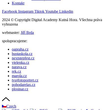
Kontakt
Facebook
Instagram
Tiktok
Youtube
Linkedin
2024 © Copyright Digital Academy Kutná Hora. Všechna práva
vyhrazena
webmaster:
Jiří Brda
spolupracujeme:
oapraha.cz
hustaskola.cz
nextstepfest.cz
vtelenka.cz
narava.cz
rek.cz
marola.cz
tvujfotoportret.cz
pohodarelax.cz
plosinar.cz
Czech