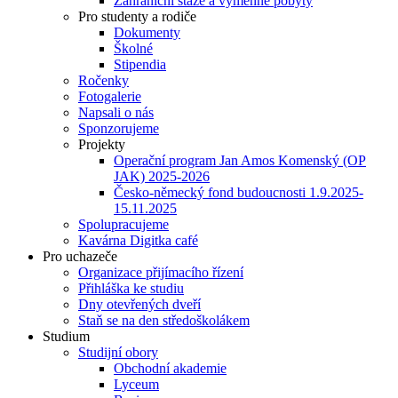
Zahraniční stáže a výměnné pobyty
Pro studenty a rodiče
Dokumenty
Školné
Stipendia
Ročenky
Fotogalerie
Napsali o nás
Sponzorujeme
Projekty
Operační program Jan Amos Komenský (OP
JAK) 2025-2026
Česko-německý fond budoucnosti 1.9.2025-
15.11.2025
Spolupracujeme
Kavárna Digitka café
Pro uchazeče
Organizace přijímacího řízení
Přihláška ke studiu
Dny otevřených dveří
Staň se na den středoškolákem
Studium
Studijní obory
Obchodní akademie
Lyceum