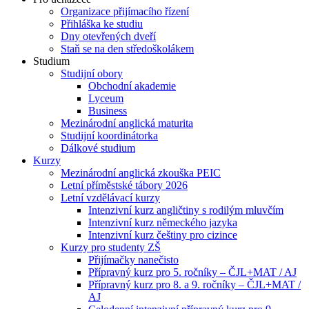
Organizace přijímacího řízení
Přihláška ke studiu
Dny otevřených dveří
Staň se na den středoškolákem
Studium
Studijní obory
Obchodní akademie
Lyceum
Business
Mezinárodní anglická maturita
Studijní koordinátorka
Dálkové studium
Kurzy
Mezinárodní anglická zkouška PEIC
Letní příměstské tábory 2026
Letní vzdělávací kurzy
Intenzivní kurz angličtiny s rodilým mluvčím
Intenzivní kurz německého jazyka
Intenzivní kurz češtiny pro cizince
Kurzy pro studenty ZŠ
Přijímačky nanečisto
Přípravný kurz pro 5. ročníky – ČJL+MAT / AJ
Přípravný kurz pro 8. a 9. ročníky – ČJL+MAT /
AJ