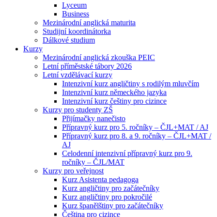
Lyceum
Business
Mezinárodní anglická maturita
Studijní koordinátorka
Dálkové studium
Kurzy
Mezinárodní anglická zkouška PEIC
Letní příměstské tábory 2026
Letní vzdělávací kurzy
Intenzivní kurz angličtiny s rodilým mluvčím
Intenzivní kurz německého jazyka
Intenzivní kurz češtiny pro cizince
Kurzy pro studenty ZŠ
Přijímačky nanečisto
Přípravný kurz pro 5. ročníky – ČJL+MAT / AJ
Přípravný kurz pro 8. a 9. ročníky – ČJL+MAT /
AJ
Celodenní intenzivní přípravný kurz pro 9.
ročníky – ČJL/MAT
Kurzy pro veřejnost
Kurz Asistenta pedagoga
Kurz angličtiny pro začátečníky
Kurz angličtiny pro pokročilé
Kurz španělštiny pro začátečníky
Čeština pro cizince