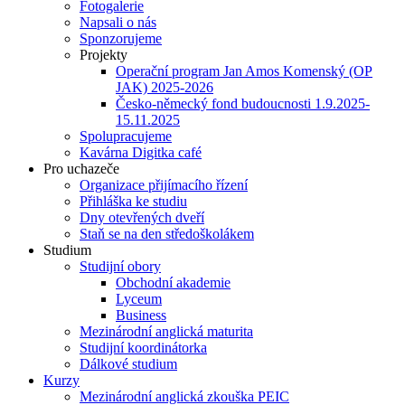
Fotogalerie
Napsali o nás
Sponzorujeme
Projekty
Operační program Jan Amos Komenský (OP
JAK) 2025-2026
Česko-německý fond budoucnosti 1.9.2025-
15.11.2025
Spolupracujeme
Kavárna Digitka café
Pro uchazeče
Organizace přijímacího řízení
Přihláška ke studiu
Dny otevřených dveří
Staň se na den středoškolákem
Studium
Studijní obory
Obchodní akademie
Lyceum
Business
Mezinárodní anglická maturita
Studijní koordinátorka
Dálkové studium
Kurzy
Mezinárodní anglická zkouška PEIC