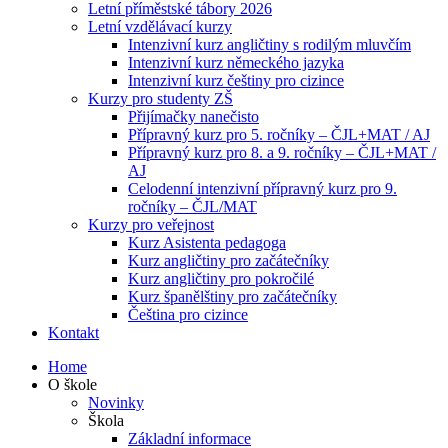
Letní příměstské tábory 2026
Letní vzdělávací kurzy
Intenzivní kurz angličtiny s rodilým mluvčím
Intenzivní kurz německého jazyka
Intenzivní kurz češtiny pro cizince
Kurzy pro studenty ZŠ
Přijímačky nanečisto
Přípravný kurz pro 5. ročníky – ČJL+MAT / AJ
Přípravný kurz pro 8. a 9. ročníky – ČJL+MAT /
AJ
Celodenní intenzivní přípravný kurz pro 9.
ročníky – ČJL/MAT
Kurzy pro veřejnost
Kurz Asistenta pedagoga
Kurz angličtiny pro začátečníky
Kurz angličtiny pro pokročilé
Kurz španělštiny pro začátečníky
Čeština pro cizince
Kontakt
Home
O škole
Novinky
Škola
Základní informace