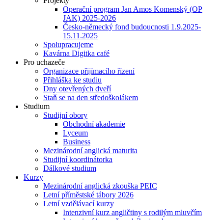
Projekty
Operační program Jan Amos Komenský (OP
JAK) 2025-2026
Česko-německý fond budoucnosti 1.9.2025-
15.11.2025
Spolupracujeme
Kavárna Digitka café
Pro uchazeče
Organizace přijímacího řízení
Přihláška ke studiu
Dny otevřených dveří
Staň se na den středoškolákem
Studium
Studijní obory
Obchodní akademie
Lyceum
Business
Mezinárodní anglická maturita
Studijní koordinátorka
Dálkové studium
Kurzy
Mezinárodní anglická zkouška PEIC
Letní příměstské tábory 2026
Letní vzdělávací kurzy
Intenzivní kurz angličtiny s rodilým mluvčím