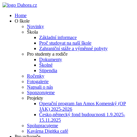
Home
O škole
Novinky
Škola
Základní informace
Proč studovat na naší škole
Zahraniční stáže a výměnné pobyty
Pro studenty a rodiče
Dokumenty
Školné
Stipendia
Ročenky
Fotogalerie
Napsali o nás
Sponzorujeme
Projekty
Operační program Jan Amos Komenský (OP
JAK) 2025-2026
Česko-německý fond budoucnosti 1.9.2025-
15.11.2025
Spolupracujeme
Kavárna Digitka café
Pro uchazeče