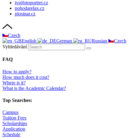
tvujfotoportret.cz
pohodarelax.cz
plosinar.cz
Czech
English
German
Russian
Czech
Vyhledávání
FAQ
How to apply?
How much does it cost?
Where is it?
What is the Academic Calendar?
Top Searches:
Campus
Tuition Fees
Scholarships
Application
Schedule