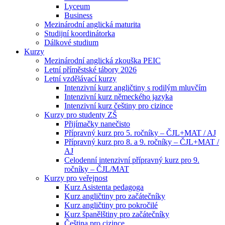
Lyceum
Business
Mezinárodní anglická maturita
Studijní koordinátorka
Dálkové studium
Kurzy
Mezinárodní anglická zkouška PEIC
Letní příměstské tábory 2026
Letní vzdělávací kurzy
Intenzivní kurz angličtiny s rodilým mluvčím
Intenzivní kurz německého jazyka
Intenzivní kurz češtiny pro cizince
Kurzy pro studenty ZŠ
Přijímačky nanečisto
Přípravný kurz pro 5. ročníky – ČJL+MAT / AJ
Přípravný kurz pro 8. a 9. ročníky – ČJL+MAT /
AJ
Celodenní intenzivní přípravný kurz pro 9.
ročníky – ČJL/MAT
Kurzy pro veřejnost
Kurz Asistenta pedagoga
Kurz angličtiny pro začátečníky
Kurz angličtiny pro pokročilé
Kurz španělštiny pro začátečníky
Čeština pro cizince