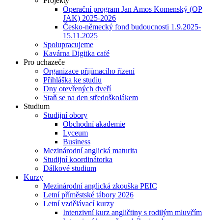
Projekty
Operační program Jan Amos Komenský (OP
JAK) 2025-2026
Česko-německý fond budoucnosti 1.9.2025-
15.11.2025
Spolupracujeme
Kavárna Digitka café
Pro uchazeče
Organizace přijímacího řízení
Přihláška ke studiu
Dny otevřených dveří
Staň se na den středoškolákem
Studium
Studijní obory
Obchodní akademie
Lyceum
Business
Mezinárodní anglická maturita
Studijní koordinátorka
Dálkové studium
Kurzy
Mezinárodní anglická zkouška PEIC
Letní příměstské tábory 2026
Letní vzdělávací kurzy
Intenzivní kurz angličtiny s rodilým mluvčím