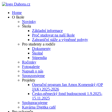
Home
O škole
Novinky
Škola
Základní informace
Proč studovat na naší škole
Zahraniční stáže a výměnné pobyty
Pro studenty a rodiče
Dokumenty
Školné
Stipendia
Ročenky
Fotogalerie
Napsali o nás
Sponzorujeme
Projekty
Operační program Jan Amos Komenský (OP
JAK) 2025-2026
Česko-německý fond budoucnosti 1.9.2025-
15.11.2025
Spolupracujeme
Kavárna Digitka café
Pro uchazeče