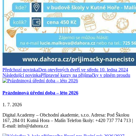
Předchozí novinka
Den otevřených dveří ve středu 10. ledna 2024
Následující novinka
Přípravné kurzy na přijímačky v plném proudu
Prázdninová úřední doba – léto 2026
1. 7. 2026
Digital Academy – Obchodní akademie, s.r.o. Adresa: Pod Školou
167, 284 01 Kutná Hora – Malín Telefon školy: +420 737 774 713 |
E-mail: info@dahora.cz