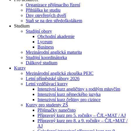
Organizace přijímacího řízení
Přihláška ke studiu
Dny otevřených dveří
Staň se na den středoškolákem
Studium
Studijní obory
Obchodní akademie
Lyceum
Business
Mezinárodní anglická maturita
Studijní koordinátorka
Dálkové studium
Kurzy
Mezinárodní anglická zkouška PEIC
Letní příměstské tábory 2026
Letní vzdělávací kurzy
Intenzivní kurz angličtiny s rodilým mluvčím
Intenzivní kurz německého jazyka
Intenzivní kurz češtiny pro cizince
Kurzy pro studenty ZŠ
Přijímačky nanečisto
Přípravný kurz pro 5. ročníky – ČJL+MAT / AJ
Přípravný kurz pro 8. a 9. ročníky – ČJL+MAT /
AJ