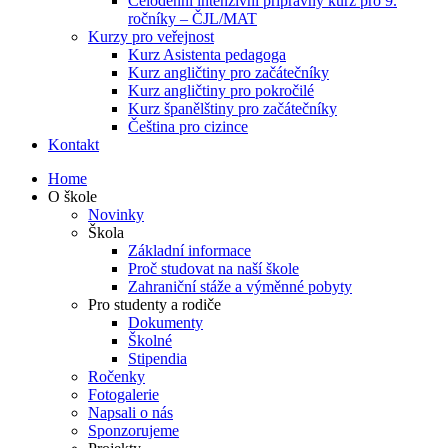
Celodenní intenzivní přípravný kurz pro 9.
ročníky – ČJL/MAT
Kurzy pro veřejnost
Kurz Asistenta pedagoga
Kurz angličtiny pro začátečníky
Kurz angličtiny pro pokročilé
Kurz španělštiny pro začátečníky
Čeština pro cizince
Kontakt
Home
O škole
Novinky
Škola
Základní informace
Proč studovat na naší škole
Zahraniční stáže a výměnné pobyty
Pro studenty a rodiče
Dokumenty
Školné
Stipendia
Ročenky
Fotogalerie
Napsali o nás
Sponzorujeme