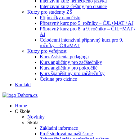
Intenzivní kurz německého jazyka
Intenzivní kurz češtiny pro cizince
Kurzy pro studenty ZŠ
Přijímačky nanečisto
Přípravný kurz pro 5. ročníky – ČJL+MAT / AJ
Přípravný kurz pro 8. a 9. ročníky – ČJL+MAT /
AJ
Celodenní intenzivní přípravný kurz pro 9.
ročníky – ČJL/MAT
Kurzy pro veřejnost
Kurz Asistenta pedagoga
Kurz angličtiny pro začátečníky
Kurz angličtiny pro pokročilé
Kurz španělštiny pro začátečníky
Čeština pro cizince
Kontakt
Home
O škole
Novinky
Škola
Základní informace
Proč studovat na naší škole