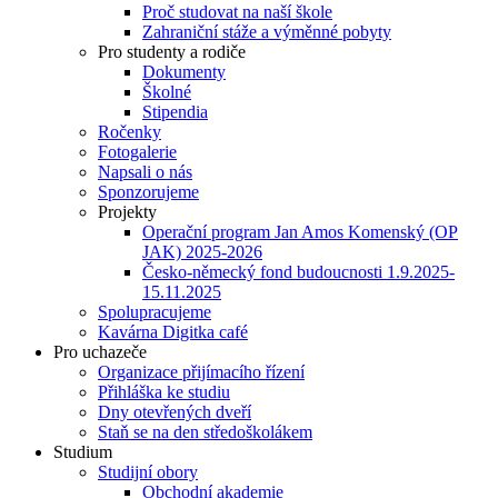
Proč studovat na naší škole
Zahraniční stáže a výměnné pobyty
Pro studenty a rodiče
Dokumenty
Školné
Stipendia
Ročenky
Fotogalerie
Napsali o nás
Sponzorujeme
Projekty
Operační program Jan Amos Komenský (OP
JAK) 2025-2026
Česko-německý fond budoucnosti 1.9.2025-
15.11.2025
Spolupracujeme
Kavárna Digitka café
Pro uchazeče
Organizace přijímacího řízení
Přihláška ke studiu
Dny otevřených dveří
Staň se na den středoškolákem
Studium
Studijní obory
Obchodní akademie