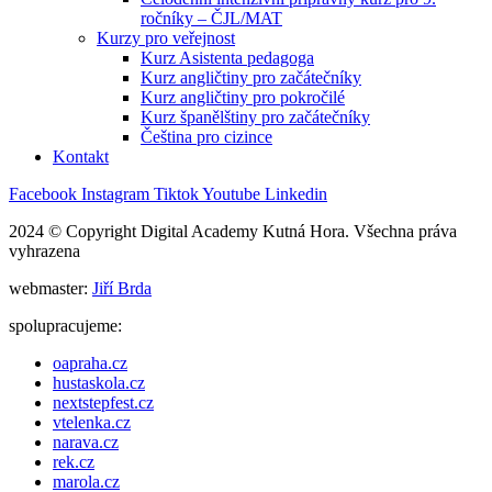
ročníky – ČJL/MAT
Kurzy pro veřejnost
Kurz Asistenta pedagoga
Kurz angličtiny pro začátečníky
Kurz angličtiny pro pokročilé
Kurz španělštiny pro začátečníky
Čeština pro cizince
Kontakt
Facebook
Instagram
Tiktok
Youtube
Linkedin
2024 © Copyright Digital Academy Kutná Hora. Všechna práva
vyhrazena
webmaster:
Jiří Brda
spolupracujeme:
oapraha.cz
hustaskola.cz
nextstepfest.cz
vtelenka.cz
narava.cz
rek.cz
marola.cz