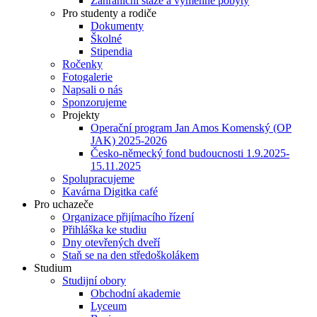
Zahraniční stáže a výměnné pobyty
Pro studenty a rodiče
Dokumenty
Školné
Stipendia
Ročenky
Fotogalerie
Napsali o nás
Sponzorujeme
Projekty
Operační program Jan Amos Komenský (OP
JAK) 2025-2026
Česko-německý fond budoucnosti 1.9.2025-
15.11.2025
Spolupracujeme
Kavárna Digitka café
Pro uchazeče
Organizace přijímacího řízení
Přihláška ke studiu
Dny otevřených dveří
Staň se na den středoškolákem
Studium
Studijní obory
Obchodní akademie
Lyceum