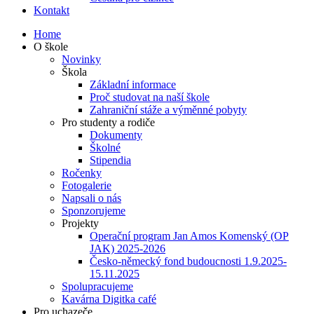
Kontakt
Home
O škole
Novinky
Škola
Základní informace
Proč studovat na naší škole
Zahraniční stáže a výměnné pobyty
Pro studenty a rodiče
Dokumenty
Školné
Stipendia
Ročenky
Fotogalerie
Napsali o nás
Sponzorujeme
Projekty
Operační program Jan Amos Komenský (OP
JAK) 2025-2026
Česko-německý fond budoucnosti 1.9.2025-
15.11.2025
Spolupracujeme
Kavárna Digitka café
Pro uchazeče