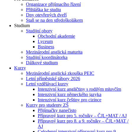
Organizace přijímacího řízení
Přihláška ke studiu
Dny otevřených dveří
Staň se na den středoškolákem
Studium
Studijní obory
Obchodní akademie
Lyceum
Business
Mezinárodní anglická maturita
Studijní koordinátorka
Dálkové studium
Kurzy
Mezinárodní anglická zkouška PEIC
Letní příměstské tábory 2026
Letní vzdělávací kurzy
Intenzivní kurz angličtiny s rodilým mluvčím
Intenzivní kurz německého jazyka
Intenzivní kurz češtiny pro cizince
Kurzy pro studenty ZŠ
Přijímačky nanečisto
Přípravný kurz pro 5. ročníky – ČJL+MAT / AJ
Přípravný kurz pro 8. a 9. ročníky – ČJL+MAT /
AJ
Celodenní intenzivní přípravný kurz pro 9.