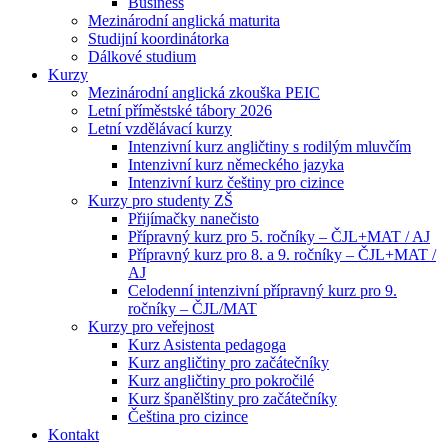
Business
Mezinárodní anglická maturita
Studijní koordinátorka
Dálkové studium
Kurzy
Mezinárodní anglická zkouška PEIC
Letní příměstské tábory 2026
Letní vzdělávací kurzy
Intenzivní kurz angličtiny s rodilým mluvčím
Intenzivní kurz německého jazyka
Intenzivní kurz češtiny pro cizince
Kurzy pro studenty ZŠ
Přijímačky nanečisto
Přípravný kurz pro 5. ročníky – ČJL+MAT / AJ
Přípravný kurz pro 8. a 9. ročníky – ČJL+MAT /
AJ
Celodenní intenzivní přípravný kurz pro 9.
ročníky – ČJL/MAT
Kurzy pro veřejnost
Kurz Asistenta pedagoga
Kurz angličtiny pro začátečníky
Kurz angličtiny pro pokročilé
Kurz španělštiny pro začátečníky
Čeština pro cizince
Kontakt