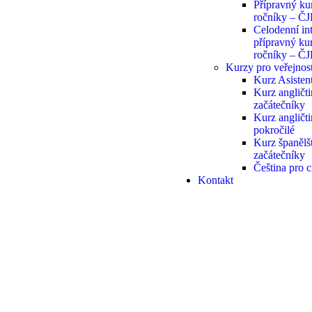
Přípravný kur
ročníky – Č
Celodenní in
přípravný kur
ročníky – Č
Kurzy pro veřejnos
Kurz Asisten
Kurz angličt
začátečníky
Kurz angličt
pokročilé
Kurz španělš
začátečníky
Čeština pro c
Kontakt