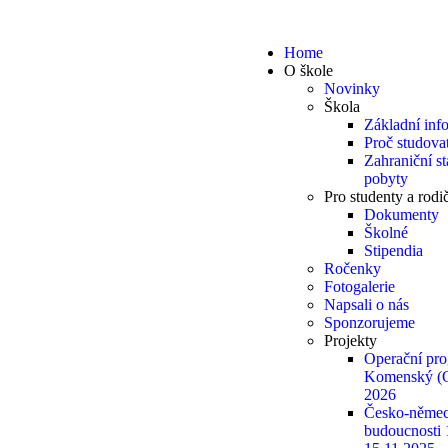
Home
O škole
Novinky
Škola
Základní inf
Proč studovat
Zahraniční s
pobyty
Pro studenty a rodi
Dokumenty
Školné
Stipendia
Ročenky
Fotogalerie
Napsali o nás
Sponzorujeme
Projekty
Operační pr
Komenský (
2026
Česko-němec
budoucnosti 