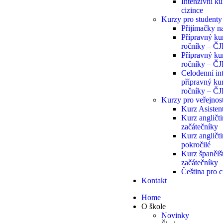
Intenzivní ku
cizince
Kurzy pro student
Přijímačky n
Přípravný kur
ročníky – Č
Přípravný kur
ročníky – Č
Celodenní in
přípravný kur
ročníky – Č
Kurzy pro veřejnos
Kurz Asisten
Kurz angličt
začátečníky
Kurz angličt
pokročilé
Kurz španělš
začátečníky
Čeština pro c
Kontakt
Home
O škole
Novinky