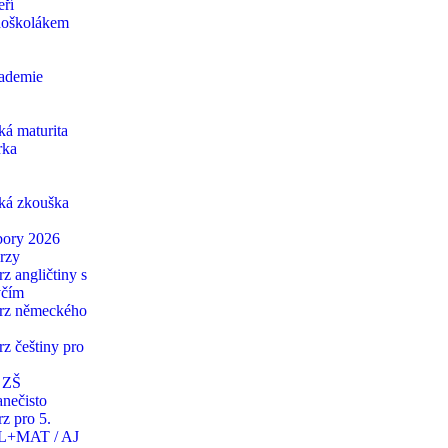
eří
edoškolákem
ademie
ká maturita
rka
cká zkouška
ábory 2026
urzy
rz angličtiny s
včím
urz německého
rz češtiny pro
y ZŠ
anečisto
z pro 5.
JL+MAT / AJ