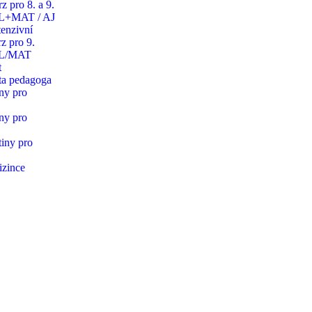
z pro 8. a 9.
JL+MAT / AJ
tenzivní
z pro 9.
JL/MAT
t
ta pedagoga
iny pro
iny pro
tiny pro
izince