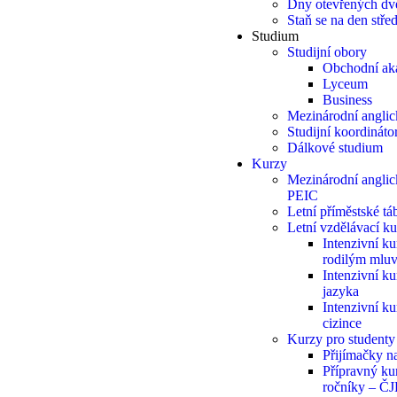
Dny otevřených dv
Staň se na den stř
Studium
Studijní obory
Obchodní ak
Lyceum
Business
Mezinárodní anglic
Studijní koordináto
Dálkové studium
Kurzy
Mezinárodní angli
PEIC
Letní příměstské t
Letní vzdělávací k
Intenzivní ku
rodilým mlu
Intenzivní k
jazyka
Intenzivní ku
cizince
Kurzy pro student
Přijímačky n
Přípravný kur
ročníky – Č