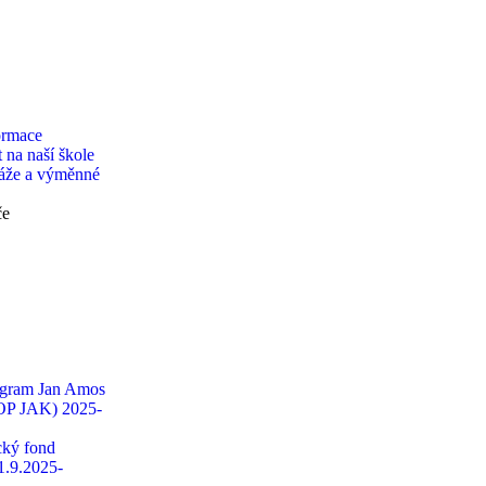
ormace
 na naší škole
táže a výměnné
če
ogram Jan Amos
OP JAK) 2025-
ký fond
1.9.2025-