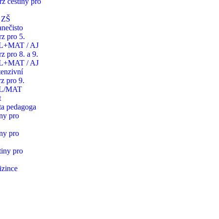
rz češtiny pro
y ZŠ
anečisto
z pro 5.
JL+MAT / AJ
z pro 8. a 9.
JL+MAT / AJ
tenzivní
z pro 9.
JL/MAT
t
ta pedagoga
iny pro
iny pro
tiny pro
izince