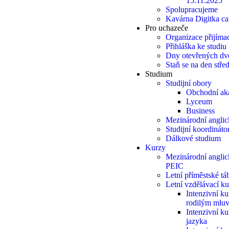
15.11.2025
Spolupracujeme
Kavárna Digitka ca
Pro uchazeče
Organizace přijímac
Přihláška ke studiu
Dny otevřených dv
Staň se na den stř
Studium
Studijní obory
Obchodní ak
Lyceum
Business
Mezinárodní anglic
Studijní koordináto
Dálkové studium
Kurzy
Mezinárodní angli
PEIC
Letní příměstské t
Letní vzdělávací k
Intenzivní ku
rodilým mlu
Intenzivní k
jazyka