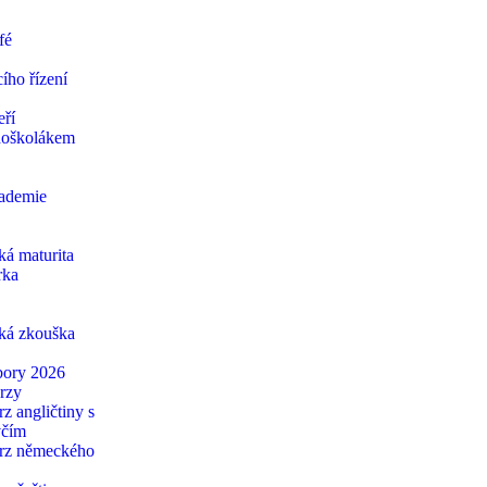
fé
ího řízení
eří
edoškolákem
ademie
ká maturita
rka
cká zkouška
ábory 2026
urzy
rz angličtiny s
včím
urz německého