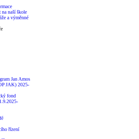
ormace
 na naší škole
táže a výměnné
če
ogram Jan Amos
OP JAK) 2025-
ký fond
1.9.2025-
fé
ího řízení