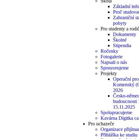
Škola
Základní inf
Proč studovat
Zahraniční s
pobyty
Pro studenty a rodi
Dokumenty
Školné
Stipendia
Ročenky
Fotogalerie
Napsali o nás
Sponzorujeme
Projekty
Operační pr
Komenský (
2026
Česko-němec
budoucnosti 
15.11.2025
Spolupracujeme
Kavárna Digitka ca
Pro uchazeče
Organizace přijímac
Přihláška ke studiu