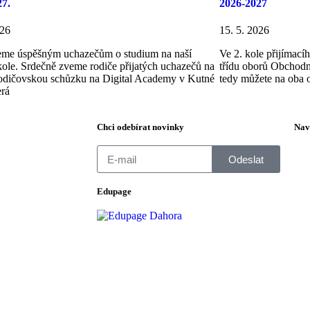
27.
2026-2027
026
15. 5. 2026
eme úspěšným uchazečům o studium na naší
Ve 2. kole přijímac
škole. Srdečně zveme rodiče přijatých uchazečů na
třídu oborů Obchodn
odičovskou schůzku na Digital Academy v Kutné
tedy můžete na oba o
erá
Chci odebírat novinky
Nav
Odeslat
Edupage