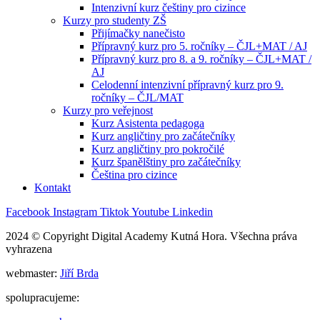
Intenzivní kurz češtiny pro cizince
Kurzy pro studenty ZŠ
Přijímačky nanečisto
Přípravný kurz pro 5. ročníky – ČJL+MAT / AJ
Přípravný kurz pro 8. a 9. ročníky – ČJL+MAT /
AJ
Celodenní intenzivní přípravný kurz pro 9.
ročníky – ČJL/MAT
Kurzy pro veřejnost
Kurz Asistenta pedagoga
Kurz angličtiny pro začátečníky
Kurz angličtiny pro pokročilé
Kurz španělštiny pro začátečníky
Čeština pro cizince
Kontakt
Facebook
Instagram
Tiktok
Youtube
Linkedin
2024 © Copyright Digital Academy Kutná Hora. Všechna práva
vyhrazena
webmaster:
Jiří Brda
spolupracujeme: