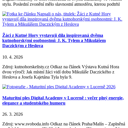
stylu. Poslední zvonění mělo slavnostní atmosféru, kterou podtrhl
Žáci z Kutné Hory vystavují díla inspirovaná dvěma
kutnohorskými osobnostmi: J. K. Tylem a Mikulášem
Daczickým z Heslova
10. 4. 2026
Zdroj: kutnohorskelisty.cz Odkaz na článek Výstava Kutná Hora
dvou výročí: Jak místní žáci vidí dobu Mikuláše Daczického z
Heslova a Josefa Kajetána Tyla byla 9.
Maturitní ples Digital Academy v Lucerně : večer plný energie,
elegance a studentského humoru
26. 3. 2026
Zdroj: www.svoboda.info Odkaz na článek Praha/Malín – Zaplněná