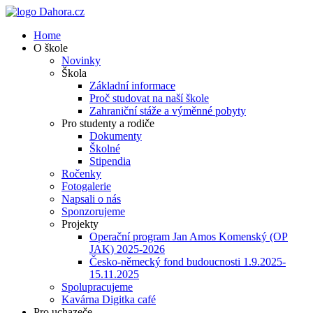
Home
O škole
Novinky
Škola
Základní informace
Proč studovat na naší škole
Zahraniční stáže a výměnné pobyty
Pro studenty a rodiče
Dokumenty
Školné
Stipendia
Ročenky
Fotogalerie
Napsali o nás
Sponzorujeme
Projekty
Operační program Jan Amos Komenský (OP
JAK) 2025-2026
Česko-německý fond budoucnosti 1.9.2025-
15.11.2025
Spolupracujeme
Kavárna Digitka café
Pro uchazeče