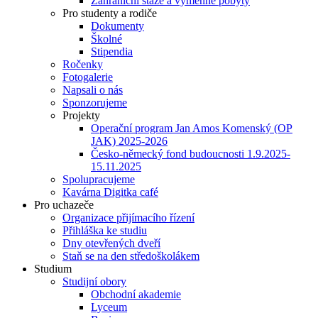
Zahraniční stáže a výměnné pobyty
Pro studenty a rodiče
Dokumenty
Školné
Stipendia
Ročenky
Fotogalerie
Napsali o nás
Sponzorujeme
Projekty
Operační program Jan Amos Komenský (OP
JAK) 2025-2026
Česko-německý fond budoucnosti 1.9.2025-
15.11.2025
Spolupracujeme
Kavárna Digitka café
Pro uchazeče
Organizace přijímacího řízení
Přihláška ke studiu
Dny otevřených dveří
Staň se na den středoškolákem
Studium
Studijní obory
Obchodní akademie
Lyceum