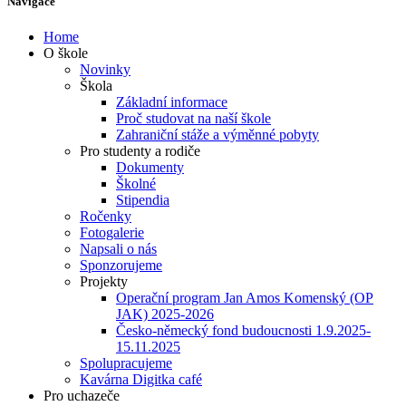
Navigace
Home
O škole
Novinky
Škola
Základní informace
Proč studovat na naší škole
Zahraniční stáže a výměnné pobyty
Pro studenty a rodiče
Dokumenty
Školné
Stipendia
Ročenky
Fotogalerie
Napsali o nás
Sponzorujeme
Projekty
Operační program Jan Amos Komenský (OP
JAK) 2025-2026
Česko-německý fond budoucnosti 1.9.2025-
15.11.2025
Spolupracujeme
Kavárna Digitka café
Pro uchazeče