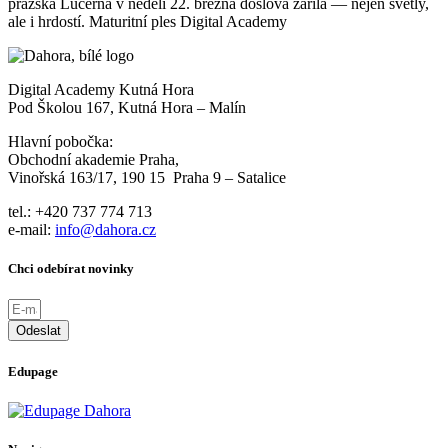
pražská Lucerna v neděli 22. března doslova zářila — nejen světly,
ale i hrdostí. Maturitní ples Digital Academy
Digital Academy Kutná Hora
Pod Školou 167, Kutná Hora – Malín
Hlavní pobočka:
Obchodní akademie Praha,
Vinořská 163/17, 190 15 Praha 9 – Satalice
tel.: +420 737 774 713
e-mail:
info@dahora.cz
Chci odebírat novinky
Odeslat
Edupage