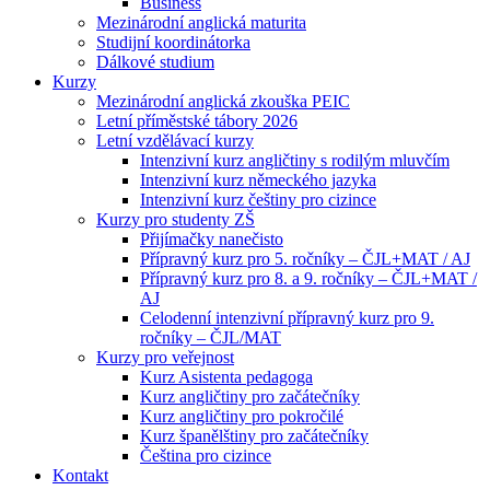
Business
Mezinárodní anglická maturita
Studijní koordinátorka
Dálkové studium
Kurzy
Mezinárodní anglická zkouška PEIC
Letní příměstské tábory 2026
Letní vzdělávací kurzy
Intenzivní kurz angličtiny s rodilým mluvčím
Intenzivní kurz německého jazyka
Intenzivní kurz češtiny pro cizince
Kurzy pro studenty ZŠ
Přijímačky nanečisto
Přípravný kurz pro 5. ročníky – ČJL+MAT / AJ
Přípravný kurz pro 8. a 9. ročníky – ČJL+MAT /
AJ
Celodenní intenzivní přípravný kurz pro 9.
ročníky – ČJL/MAT
Kurzy pro veřejnost
Kurz Asistenta pedagoga
Kurz angličtiny pro začátečníky
Kurz angličtiny pro pokročilé
Kurz španělštiny pro začátečníky
Čeština pro cizince
Kontakt