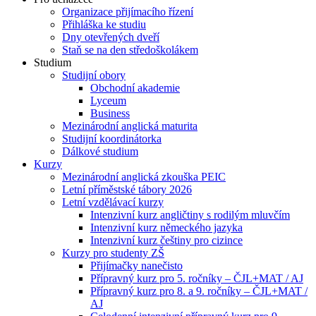
Organizace přijímacího řízení
Přihláška ke studiu
Dny otevřených dveří
Staň se na den středoškolákem
Studium
Studijní obory
Obchodní akademie
Lyceum
Business
Mezinárodní anglická maturita
Studijní koordinátorka
Dálkové studium
Kurzy
Mezinárodní anglická zkouška PEIC
Letní příměstské tábory 2026
Letní vzdělávací kurzy
Intenzivní kurz angličtiny s rodilým mluvčím
Intenzivní kurz německého jazyka
Intenzivní kurz češtiny pro cizince
Kurzy pro studenty ZŠ
Přijímačky nanečisto
Přípravný kurz pro 5. ročníky – ČJL+MAT / AJ
Přípravný kurz pro 8. a 9. ročníky – ČJL+MAT /
AJ