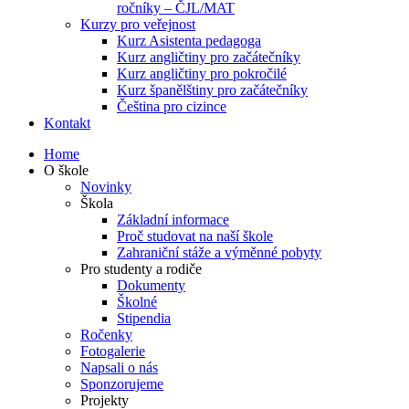
ročníky – ČJL/MAT
Kurzy pro veřejnost
Kurz Asistenta pedagoga
Kurz angličtiny pro začátečníky
Kurz angličtiny pro pokročilé
Kurz španělštiny pro začátečníky
Čeština pro cizince
Kontakt
Home
O škole
Novinky
Škola
Základní informace
Proč studovat na naší škole
Zahraniční stáže a výměnné pobyty
Pro studenty a rodiče
Dokumenty
Školné
Stipendia
Ročenky
Fotogalerie
Napsali o nás
Sponzorujeme
Projekty