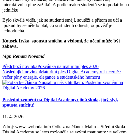
interaktivní a plné zážitků. A podle reakcí studentů se to podařilo na
jedničku.
Bylo skvělé vidět, jak se studenti smějí, soutěží a přitom se učí a
pokud by se někdo ptal, co si studenti odnesli, odpověď je
jednoduchá.
Kousek Irska, spoustu smíchu a vědomí, že učení může být
zábava.
Mgr. Renata Novotná
Předchozí novinka
Pozvánka na maturitní ples 2026
Následující novinka
Maturitní ples Digital Academy v Lucerně :
večer plný energie, elegance a studentského humoru
Poslední zvonění na Digital Academy: jiná škola, jiný styl,
spousta smíchu!
11. 4. 2026
Zdroj: www.svoboda.info Odkaz na článek Malín – Střední škola
Digital Academy se letos rozloučila se svými maturanty ve velkém