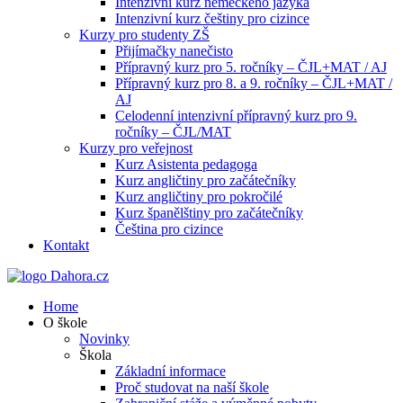
Intenzivní kurz německého jazyka
Intenzivní kurz češtiny pro cizince
Kurzy pro studenty ZŠ
Přijímačky nanečisto
Přípravný kurz pro 5. ročníky – ČJL+MAT / AJ
Přípravný kurz pro 8. a 9. ročníky – ČJL+MAT /
AJ
Celodenní intenzivní přípravný kurz pro 9.
ročníky – ČJL/MAT
Kurzy pro veřejnost
Kurz Asistenta pedagoga
Kurz angličtiny pro začátečníky
Kurz angličtiny pro pokročilé
Kurz španělštiny pro začátečníky
Čeština pro cizince
Kontakt
Home
O škole
Novinky
Škola
Základní informace
Proč studovat na naší škole