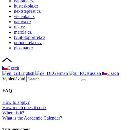
oapraha.cz
hustaskola.cz
nextstepfest.cz
vtelenka.cz
narava.cz
rek.cz
marola.cz
tvujfotoportret.cz
pohodarelax.cz
plosinar.cz
Czech
English
German
Russian
Czech
Vyhledávání
FAQ
How to apply?
How much does it cost?
Where is it?
What is the Academic Calendar?
Top Searches: