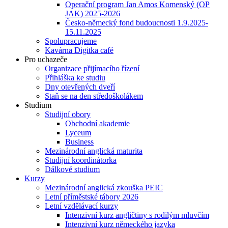
Operační program Jan Amos Komenský (OP
JAK) 2025-2026
Česko-německý fond budoucnosti 1.9.2025-
15.11.2025
Spolupracujeme
Kavárna Digitka café
Pro uchazeče
Organizace přijímacího řízení
Přihláška ke studiu
Dny otevřených dveří
Staň se na den středoškolákem
Studium
Studijní obory
Obchodní akademie
Lyceum
Business
Mezinárodní anglická maturita
Studijní koordinátorka
Dálkové studium
Kurzy
Mezinárodní anglická zkouška PEIC
Letní příměstské tábory 2026
Letní vzdělávací kurzy
Intenzivní kurz angličtiny s rodilým mluvčím
Intenzivní kurz německého jazyka