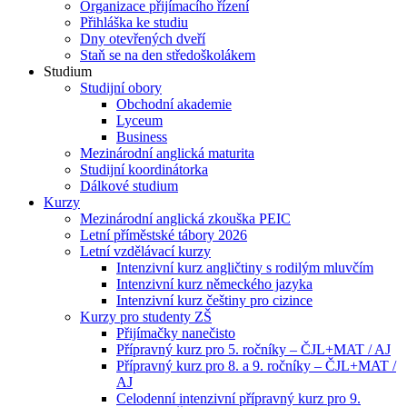
Organizace přijímacího řízení
Přihláška ke studiu
Dny otevřených dveří
Staň se na den středoškolákem
Studium
Studijní obory
Obchodní akademie
Lyceum
Business
Mezinárodní anglická maturita
Studijní koordinátorka
Dálkové studium
Kurzy
Mezinárodní anglická zkouška PEIC
Letní příměstské tábory 2026
Letní vzdělávací kurzy
Intenzivní kurz angličtiny s rodilým mluvčím
Intenzivní kurz německého jazyka
Intenzivní kurz češtiny pro cizince
Kurzy pro studenty ZŠ
Přijímačky nanečisto
Přípravný kurz pro 5. ročníky – ČJL+MAT / AJ
Přípravný kurz pro 8. a 9. ročníky – ČJL+MAT /
AJ
Celodenní intenzivní přípravný kurz pro 9.