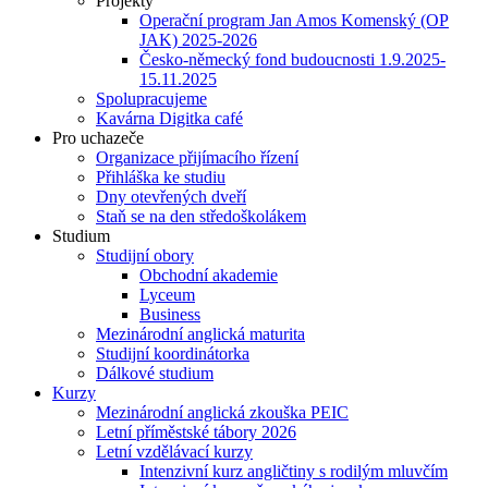
Projekty
Operační program Jan Amos Komenský (OP
JAK) 2025-2026
Česko-německý fond budoucnosti 1.9.2025-
15.11.2025
Spolupracujeme
Kavárna Digitka café
Pro uchazeče
Organizace přijímacího řízení
Přihláška ke studiu
Dny otevřených dveří
Staň se na den středoškolákem
Studium
Studijní obory
Obchodní akademie
Lyceum
Business
Mezinárodní anglická maturita
Studijní koordinátorka
Dálkové studium
Kurzy
Mezinárodní anglická zkouška PEIC
Letní příměstské tábory 2026
Letní vzdělávací kurzy
Intenzivní kurz angličtiny s rodilým mluvčím