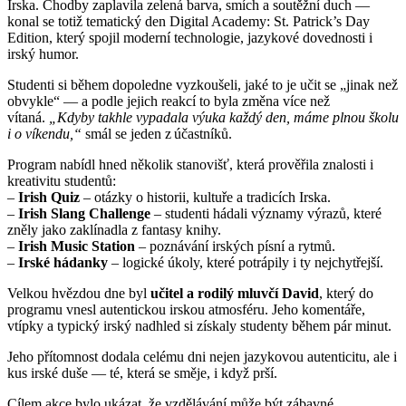
Irska. Chodby zaplavila zelená barva, smích a soutěžní duch —
konal se totiž tematický den Digital Academy: St. Patrick’s Day
Edition, který spojil moderní technologie, jazykové dovednosti i
irský humor.
Studenti si během dopoledne vyzkoušeli, jaké to je učit se „jinak než
obvykle“ — a podle jejich reakcí to byla změna více než
vítaná.
„Kdyby takhle vypadala výuka každý den, máme plnou školu
i o víkendu,“
smál se jeden z účastníků.
Program nabídl hned několik stanovišť, která prověřila znalosti i
kreativitu studentů:
–
Irish Quiz
– otázky o historii, kultuře a tradicích Irska.
–
Irish Slang Challenge
– studenti hádali významy výrazů, které
zněly jako zaklínadla z fantasy knihy.
–
Irish Music Station
– poznávání irských písní a rytmů.
–
Irské hádanky
– logické úkoly, které potrápily i ty nejchytřejší.
Velkou hvězdou dne byl
učitel a rodilý mluvčí David
, který do
programu vnesl autentickou irskou atmosféru. Jeho komentáře,
vtípky a typický irský nadhled si získaly studenty během pár minut.
Jeho přítomnost dodala celému dni nejen jazykovou autenticitu, ale i
kus irské duše — té, která se směje, i když prší.
Cílem akce bylo ukázat, že vzdělávání může být zábavné,