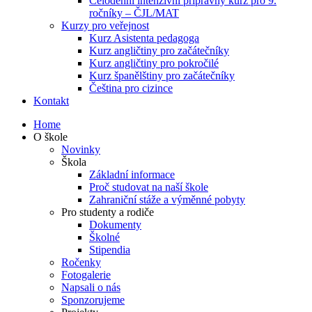
Celodenní intenzivní přípravný kurz pro 9.
ročníky – ČJL/MAT
Kurzy pro veřejnost
Kurz Asistenta pedagoga
Kurz angličtiny pro začátečníky
Kurz angličtiny pro pokročilé
Kurz španělštiny pro začátečníky
Čeština pro cizince
Kontakt
Home
O škole
Novinky
Škola
Základní informace
Proč studovat na naší škole
Zahraniční stáže a výměnné pobyty
Pro studenty a rodiče
Dokumenty
Školné
Stipendia
Ročenky
Fotogalerie
Napsali o nás
Sponzorujeme