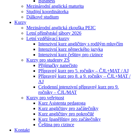
Business
Mezinárodní anglická maturita
Studijní koordinátorka
Dálkové studium
Kurzy
Mezinárodní anglická zkouška PEIC
Letní příměstské tábory 2026
Letní vzdělávací kurzy
Intenzivní kurz angličtiny s rodilým mluvčím
Intenzivní kurz německého jazyka
Intenzivní kurz češtiny pro cizince
Kurzy pro studenty ZŠ
Přijímačky nanečisto
Přípravný kurz pro 5. ročníky – ČJL+MAT / AJ
Přípravný kurz pro 8. a 9. ročníky – ČJL+MAT /
AJ
Celodenní intenzivní přípravný kurz pro 9.
ročníky – ČJL/MAT
Kurzy pro veřejnost
Kurz Asistenta pedagoga
Kurz angličtiny pro začátečníky
Kurz angličtiny pro pokročilé
Kurz španělštiny pro začátečníky
Čeština pro cizince
Kontakt