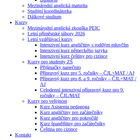
Mezinárodní anglická maturita
Studijní koordinátorka
Dálkové studium
Kurzy
Mezinárodní anglická zkouška PEIC
Letní příměstské tábory 2026
Letní vzdělávací kurzy
Intenzivní kurz angličtiny s rodilým mluvčím
Intenzivní kurz německého jazyka
Intenzivní kurz češtiny pro cizince
Kurzy pro studenty ZŠ
Přijímačky nanečisto
Přípravný kurz pro 5. ročníky – ČJL+MAT / AJ
Přípravný kurz pro 8. a 9. ročníky – ČJL+MAT /
AJ
Celodenní intenzivní přípravný kurz pro 9.
ročníky – ČJL/MAT
Kurzy pro veřejnost
Kurz Asistenta pedagoga
Kurz angličtiny pro začátečníky
Kurz angličtiny pro pokročilé
Kurz španělštiny pro začátečníky
Čeština pro cizince
Kontakt