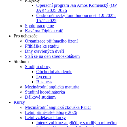
Projekty
Operační program Jan Amos Komenský (OP
JAK) 2025-2026
Česko-německý fond budoucnosti 1.9.2025-
15.11.2025
Spolupracujeme
Kavárna Digitka café
Pro uchazeče
Organizace přijímacího řízení
Přihláška ke studiu
Dny otevřených dveří
Staň se na den středoškolákem
Studium
Studijní obory
Obchodní akademie
Lyceum
Business
Mezinárodní anglická maturita
Studijní koordinátorka
Dálkové studium
Kurzy
Mezinárodní anglická zkouška PEIC
Letní příměstské tábory 2026
Letní vzdělávací kurzy
Intenzivní kurz angličtiny s rodilým mluvčím