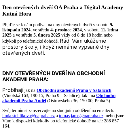
Den otevřených dveří OA Praha a Digital Academy
Kutná Hora
Přijďte se k nám podívat na dny otevřených dveří v s
obotu
9.
listopadu 2024
, ve s
tředu
4. prosince 2024
, v s
obotu
11. ledna
2025
a ve s
tředu
5. února 2025
vždy od 8 do 18 hodin nebo
Rádi Vám ukážeme
kdykoli po telefonické dohodě.
prostory školy, i když nemáme vypsané dny
otevřených dveří.
DNY OTEVŘENÝCH DVEŘÍ NA OBCHODNÍ
AKADEMII PRAHA:
Probíhají
jak na
Obchodní akademii Praha v Satalicích
(Vinořská 163,
190 15, Praha 9 – Satalice
), tak i na
Obchodní
akademii Praha Anděl
(
Ostrovského 36,
150 00, Praha 5
).
Svůj termín si zarezervujte na studijním oddělení na emailech:
linda.stehlikova@oapraha.cz
a
tomas.jaros@oapraha.cz
nebo jsme
Vám k dispozici kdykoliv po telefonické dohodě na tel: 286 857
164.