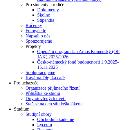
Pro studenty a rodiče
Dokumenty
Školné
Stipendia
Ročenky
Fotogalerie
Napsali o nás
Sponzorujeme
Projekty
Operační program Jan Amos Komenský (OP
JAK) 2025-2026
Česko-německý fond budoucnosti 1.9.2025-
15.11.2025
Spolupracujeme
Kavárna Digitka café
Pro uchazeče
Organizace přijímacího řízení
Přihláška ke studiu
Dny otevřených dveří
Staň se na den středoškolákem
Studium
Studijní obory
Obchodní akademie
Lyceum
Business