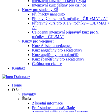
Intenzivní kurz německého jazyka
Intenzivní kurz češtiny pro cizince
Kurzy pro studenty ZŠ
Přijímačky nanečisto
Přípravný kurz pro 5. ročníky – ČJL+MAT / AJ
Přípravný kurz pro 8. a 9. ročníky – ČJL+MAT /
AJ
Celodenní intenzivní přípravný kurz pro 9.
ročníky – ČJL/MAT
Kurzy pro veřejnost
Kurz Asistenta pedagoga
Kurz angličtiny pro začátečníky
Kurz angličtiny pro pokročilé
Kurz španělštiny pro začátečníky
Čeština pro cizince
Kontakt
Home
O škole
Novinky
Škola
Základní informace
Proč studovat na naší škole