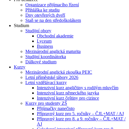
Organizace přijímacího řízení
Přihláška ke studiu
Dny otevřených dveří
Staň se na den středoškolákem
Studium
Studijní obory
Obchodní akademie
Lyceum
Business
Mezinárodní anglická maturita
Studijní koordinátorka
Dálkové studium
Kurzy
Mezinárodní anglická zkouška PEIC
Letní příměstské tábory 2026
Letní vzdělávací kurzy
Intenzivní kurz angličtiny s rodilým mluvčím
Intenzivní kurz německého jazyka
Intenzivní kurz češtiny pro cizince
Kurzy pro studenty ZŠ
Přijímačky nanečisto
Přípravný kurz pro 5. ročníky – ČJL+MAT / AJ
Přípravný kurz pro 8. a 9. ročníky – ČJL+MAT /
AJ