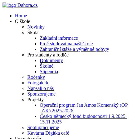
Home
O škole
Novinky
Škola
Základní informace
Proč studovat na naší škole
Zahraniční stáže a výměnné pobyty
Pro studenty a rodiče
Dokumenty
Školné
Stipendia
Ročenky
Fotogalerie
Napsali o nás
Sponzorujeme
Projekty
Operační program Jan Amos Komenský (OP
JAK) 2025-2026
Česko-německý fond budoucnosti 1.9.2025-
15.11.2025
Spolupracujeme
Kavárna Digitka café
Pro uchazeče