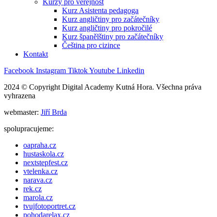
Kurzy pro veřejnost
Kurz Asistenta pedagoga
Kurz angličtiny pro začátečníky
Kurz angličtiny pro pokročilé
Kurz španělštiny pro začátečníky
Čeština pro cizince
Kontakt
Facebook
Instagram
Tiktok
Youtube
Linkedin
2024 © Copyright Digital Academy Kutná Hora. Všechna práva
vyhrazena
webmaster:
Jiří Brda
spolupracujeme:
oapraha.cz
hustaskola.cz
nextstepfest.cz
vtelenka.cz
narava.cz
rek.cz
marola.cz
tvujfotoportret.cz
pohodarelax.cz