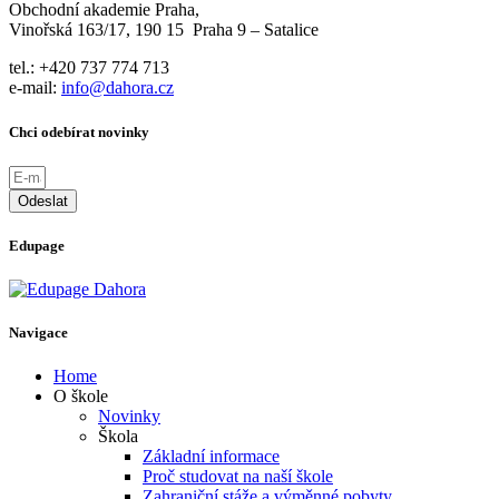
Obchodní akademie Praha,
Vinořská 163/17, 190 15 Praha 9 – Satalice
tel.: +420 737 774 713
e-mail:
info@dahora.cz
Chci odebírat novinky
Odeslat
Edupage
Navigace
Home
O škole
Novinky
Škola
Základní informace
Proč studovat na naší škole
Zahraniční stáže a výměnné pobyty