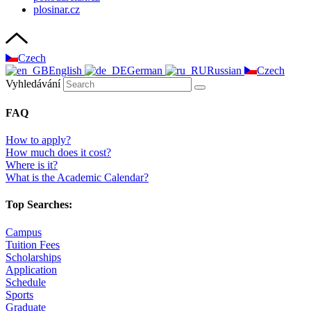
plosinar.cz
Czech
English
German
Russian
Czech
Vyhledávání
FAQ
How to apply?
How much does it cost?
Where is it?
What is the Academic Calendar?
Top Searches:
Campus
Tuition Fees
Scholarships
Application
Schedule
Sports
Graduate