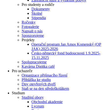
Zahraniční stáže a výměnné pobyty
Pro studenty a rodiče
Dokumenty
Školné
Stipendia
Ročenky
Fotogalerie
Napsali o nás
Sponzorujeme
Projekty
Operační program Jan Amos Komenský (OP
JAK) 2025-2026
Česko-německý fond budoucnosti 1.9.2025-
15.11.2025
Spolupracujeme
Kavárna Digitka café
Pro uchazeče
Organizace přijímacího řízení
Přihláška ke studiu
Dny otevřených dveří
Staň se na den středoškolákem
Studium
Studijní obory
Obchodní akademie
Lyceum