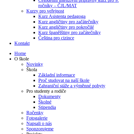
Celodenní intenzivní přípravný kurz pro 9.
ročníky – ČJL/MAT
Kurzy pro veřejnost
Kurz Asistenta pedagoga
Kurz angličtiny pro začátečníky
Kurz angličtiny pro pokročilé
Kurz španělštiny pro začátečníky
Čeština pro cizince
Kontakt
Home
O škole
Novinky
Škola
Základní informace
Proč studovat na naší škole
Zahraniční stáže a výměnné pobyty
Pro studenty a rodiče
Dokumenty
Školné
Stipendia
Ročenky
Fotogalerie
Napsali o nás
Sponzorujeme