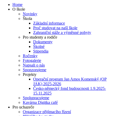
Home
O škole
Novinky
Škola
Základní informace
Proč studovat na naší škole
Zahraniční stáže a výměnné pobyty
Pro studenty a rodiče
Dokumenty
Školné
Stipendia
Ročenky
Fotogalerie
Napsali o nás
Sponzorujeme
Projekty
Operační program Jan Amos Komenský (OP
JAK) 2025-2026
Česko-německý fond budoucnosti 1.9.2025-
15.11.2025
Spolupracujeme
Kavárna Digitka café
Pro uchazeče
Organizace přijímacího řízení