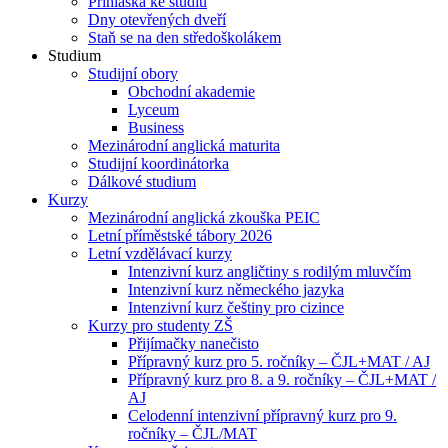
Přihláška ke studiu
Dny otevřených dveří
Staň se na den středoškolákem
Studium
Studijní obory
Obchodní akademie
Lyceum
Business
Mezinárodní anglická maturita
Studijní koordinátorka
Dálkové studium
Kurzy
Mezinárodní anglická zkouška PEIC
Letní příměstské tábory 2026
Letní vzdělávací kurzy
Intenzivní kurz angličtiny s rodilým mluvčím
Intenzivní kurz německého jazyka
Intenzivní kurz češtiny pro cizince
Kurzy pro studenty ZŠ
Přijímačky nanečisto
Přípravný kurz pro 5. ročníky – ČJL+MAT / AJ
Přípravný kurz pro 8. a 9. ročníky – ČJL+MAT /
AJ
Celodenní intenzivní přípravný kurz pro 9.
ročníky – ČJL/MAT