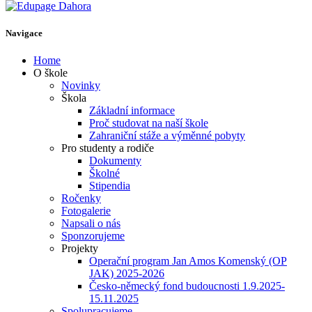
Navigace
Home
O škole
Novinky
Škola
Základní informace
Proč studovat na naší škole
Zahraniční stáže a výměnné pobyty
Pro studenty a rodiče
Dokumenty
Školné
Stipendia
Ročenky
Fotogalerie
Napsali o nás
Sponzorujeme
Projekty
Operační program Jan Amos Komenský (OP
JAK) 2025-2026
Česko-německý fond budoucnosti 1.9.2025-
15.11.2025
Spolupracujeme