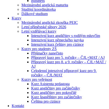
Business
Mezinárodní anglická maturita
Studijní koordinátorka
Dálkové studium
Kurzy
Mezinárodní anglická zkouška PEIC
Letní příměstské tábory 2026
Letní vzdělávací kurzy
Intenzivní kurz angličtiny s rodilým mluvčím
Intenzivní kurz německého jazyka
Intenzivní kurz češtiny pro cizince
Kurzy pro studenty ZŠ
Přijímačky nanečisto
Přípravný kurz pro 5. ročníky – ČJL+MAT / AJ
Přípravný kurz pro 8. a 9. ročníky – ČJL+MAT /
AJ
Celodenní intenzivní přípravný kurz pro 9.
ročníky – ČJL/MAT
Kurzy pro veřejnost
Kurz Asistenta pedagoga
Kurz angličtiny pro začátečníky
Kurz angličtiny pro pokročilé
Kurz španělštiny pro začátečníky
Čeština pro cizince
Kontakt