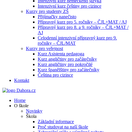
Intenzivní kurz německého jazyka
Intenzivní kurz češtiny pro cizince
Kurzy pro studenty ZŠ
Přijímačky nanečisto
Přípravný kurz pro 5. ročníky – ČJL+MAT / AJ
Přípravný kurz pro 8. a 9. ročníky – ČJL+MAT /
AJ
Celodenní intenzivní přípravný kurz pro 9.
ročníky – ČJL/MAT
Kurzy pro veřejnost
Kurz Asistenta pedagoga
Kurz angličtiny pro začátečníky
Kurz angličtiny pro pokročilé
Kurz španělštiny pro začátečníky
Čeština pro cizince
Kontakt
Home
O škole
Novinky
Škola
Základní informace
Proč studovat na naší škole