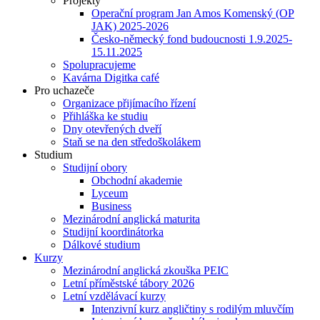
Projekty
Operační program Jan Amos Komenský (OP
JAK) 2025-2026
Česko-německý fond budoucnosti 1.9.2025-
15.11.2025
Spolupracujeme
Kavárna Digitka café
Pro uchazeče
Organizace přijímacího řízení
Přihláška ke studiu
Dny otevřených dveří
Staň se na den středoškolákem
Studium
Studijní obory
Obchodní akademie
Lyceum
Business
Mezinárodní anglická maturita
Studijní koordinátorka
Dálkové studium
Kurzy
Mezinárodní anglická zkouška PEIC
Letní příměstské tábory 2026
Letní vzdělávací kurzy
Intenzivní kurz angličtiny s rodilým mluvčím