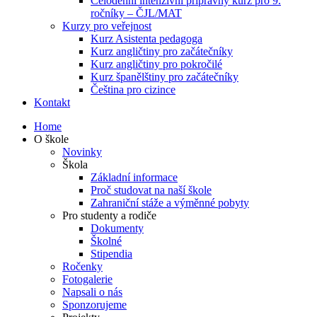
Celodenní intenzivní přípravný kurz pro 9.
ročníky – ČJL/MAT
Kurzy pro veřejnost
Kurz Asistenta pedagoga
Kurz angličtiny pro začátečníky
Kurz angličtiny pro pokročilé
Kurz španělštiny pro začátečníky
Čeština pro cizince
Kontakt
Home
O škole
Novinky
Škola
Základní informace
Proč studovat na naší škole
Zahraniční stáže a výměnné pobyty
Pro studenty a rodiče
Dokumenty
Školné
Stipendia
Ročenky
Fotogalerie
Napsali o nás
Sponzorujeme