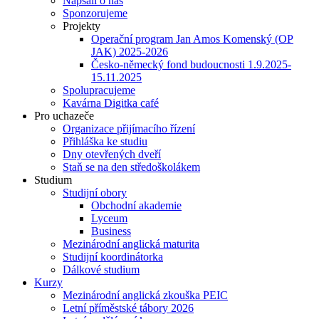
Napsali o nás
Sponzorujeme
Projekty
Operační program Jan Amos Komenský (OP
JAK) 2025-2026
Česko-německý fond budoucnosti 1.9.2025-
15.11.2025
Spolupracujeme
Kavárna Digitka café
Pro uchazeče
Organizace přijímacího řízení
Přihláška ke studiu
Dny otevřených dveří
Staň se na den středoškolákem
Studium
Studijní obory
Obchodní akademie
Lyceum
Business
Mezinárodní anglická maturita
Studijní koordinátorka
Dálkové studium
Kurzy
Mezinárodní anglická zkouška PEIC
Letní příměstské tábory 2026