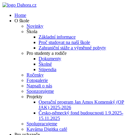
Home
O škole
Novinky
Škola
Základní informace
Proč studovat na naší škole
Zahraniční stáže a výměnné pobyty
Pro studenty a rodiče
Dokumenty
Školné
Stipendia
Ročenky
Fotogalerie
Napsali o nás
Sponzorujeme
Projekty
Operační program Jan Amos Komenský (OP
JAK) 2025-2026
Česko-německý fond budoucnosti 1.9.2025-
15.11.2025
Spolupracujeme
Kavárna Digitka café
Pro uchazeče