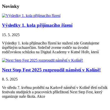
Novinky
Výsledky 1. kola přijímacího řízení
15. 5. 2025
Výsledky 1. kola přijímacího řízení ke stažení zde Gratulujeme
úspěšným uchazečům. Srdečně zveme rodiče na úvodní
rodičovskou schůzku na Digital Academy v Kutné Hoře, která
Next Step Fest 2025 rozproudil náměstí v Kolíně!
8. 5. 2025
Ve středu 7. května proběhl na Karlově náměstí v Kolíně třetí ročník
festivalu studijních a pracovních příležitostí Next Step Fest, který
organizuje naše škola. Akce