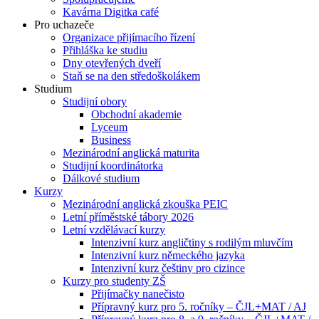
Kavárna Digitka café
Pro uchazeče
Organizace přijímacího řízení
Přihláška ke studiu
Dny otevřených dveří
Staň se na den středoškolákem
Studium
Studijní obory
Obchodní akademie
Lyceum
Business
Mezinárodní anglická maturita
Studijní koordinátorka
Dálkové studium
Kurzy
Mezinárodní anglická zkouška PEIC
Letní příměstské tábory 2026
Letní vzdělávací kurzy
Intenzivní kurz angličtiny s rodilým mluvčím
Intenzivní kurz německého jazyka
Intenzivní kurz češtiny pro cizince
Kurzy pro studenty ZŠ
Přijímačky nanečisto
Přípravný kurz pro 5. ročníky – ČJL+MAT / AJ