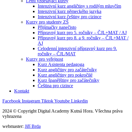
Letní vzdělávací kurzy
Intenzivní kurz angličtiny s rodilým mluvčím
Intenzivní kurz německého jazyka
Intenzivní kurz češtiny pro cizince
Kurzy pro studenty ZŠ
Přijímačky nanečisto
Přípravný kurz pro 5. ročníky – ČJL+MAT / AJ
Přípravný kurz pro 8. a 9. ročníky – ČJL+MAT /
AJ
Celodenní intenzivní přípravný kurz pro 9.
ročníky – ČJL/MAT
Kurzy pro veřejnost
Kurz Asistenta pedagoga
Kurz angličtiny pro začátečníky
Kurz angličtiny pro pokročilé
Kurz španělštiny pro začátečníky
Čeština pro cizince
Kontakt
Facebook
Instagram
Tiktok
Youtube
Linkedin
2024 © Copyright Digital Academy Kutná Hora. Všechna práva
vyhrazena
webmaster:
Jiří Brda