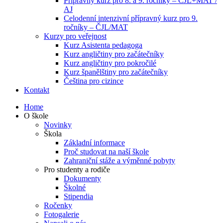
Přípravný kurz pro 8. a 9. ročníky – ČJL+MAT /
AJ
Celodenní intenzivní přípravný kurz pro 9.
ročníky – ČJL/MAT
Kurzy pro veřejnost
Kurz Asistenta pedagoga
Kurz angličtiny pro začátečníky
Kurz angličtiny pro pokročilé
Kurz španělštiny pro začátečníky
Čeština pro cizince
Kontakt
Home
O škole
Novinky
Škola
Základní informace
Proč studovat na naší škole
Zahraniční stáže a výměnné pobyty
Pro studenty a rodiče
Dokumenty
Školné
Stipendia
Ročenky
Fotogalerie