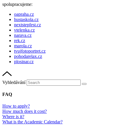
spolupracujeme:
oapraha.cz
hustaskola.cz
nextstepfest.cz
vtelenka.cz
narava.cz
rek.cz
marola.cz
tvujfotoportret.cz
pohodarelax.cz
plosinar.cz
Vyhledávání
FAQ
How to apply?
How much does it cost?
Where is it?
What is the Academic Calendar?