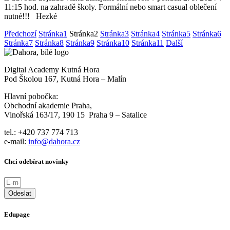
11:15 hod. na zahradě školy. Formální nebo smart casual oblečení
nutné!!! Hezké
Předchozí
Stránka
1
Stránka
2
Stránka
3
Stránka
4
Stránka
5
Stránka
6
Stránka
7
Stránka
8
Stránka
9
Stránka
10
Stránka
11
Další
Digital Academy Kutná Hora
Pod Školou 167, Kutná Hora – Malín
Hlavní pobočka:
Obchodní akademie Praha,
Vinořská 163/17, 190 15 Praha 9 – Satalice
tel.: +420 737 774 713
e-mail:
info@dahora.cz
Chci odebírat novinky
Odeslat
Edupage