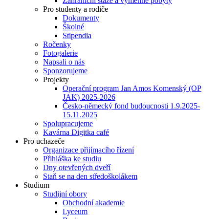
Zahraniční stáže a výměnné pobyty
Pro studenty a rodiče
Dokumenty
Školné
Stipendia
Ročenky
Fotogalerie
Napsali o nás
Sponzorujeme
Projekty
Operační program Jan Amos Komenský (OP
JAK) 2025-2026
Česko-německý fond budoucnosti 1.9.2025-
15.11.2025
Spolupracujeme
Kavárna Digitka café
Pro uchazeče
Organizace přijímacího řízení
Přihláška ke studiu
Dny otevřených dveří
Staň se na den středoškolákem
Studium
Studijní obory
Obchodní akademie
Lyceum