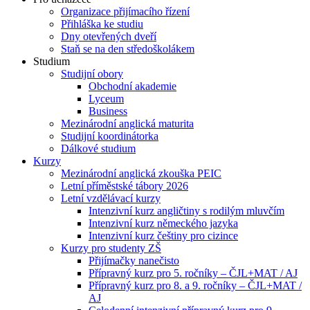
Organizace přijímacího řízení
Přihláška ke studiu
Dny otevřených dveří
Staň se na den středoškolákem
Studium
Studijní obory
Obchodní akademie
Lyceum
Business
Mezinárodní anglická maturita
Studijní koordinátorka
Dálkové studium
Kurzy
Mezinárodní anglická zkouška PEIC
Letní příměstské tábory 2026
Letní vzdělávací kurzy
Intenzivní kurz angličtiny s rodilým mluvčím
Intenzivní kurz německého jazyka
Intenzivní kurz češtiny pro cizince
Kurzy pro studenty ZŠ
Přijímačky nanečisto
Přípravný kurz pro 5. ročníky – ČJL+MAT / AJ
Přípravný kurz pro 8. a 9. ročníky – ČJL+MAT /
AJ