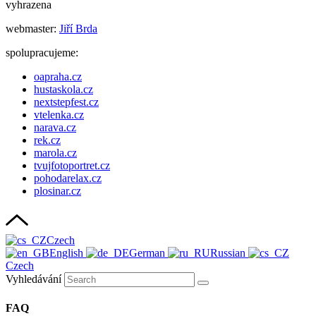
vyhrazena
webmaster:
Jiří Brda
spolupracujeme:
oapraha.cz
hustaskola.cz
nextstepfest.cz
vtelenka.cz
narava.cz
rek.cz
marola.cz
tvujfotoportret.cz
pohodarelax.cz
plosinar.cz
Czech
English
German
Russian
Czech
Vyhledávání
FAQ