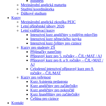
Business
Mezinárodní anglická maturita
Studijní koordinátorka
Dálkové studium
Kurzy
Mezinárodní anglická zkouška PEIC
Letní příměstské tábory 2026
Letní vzdělávací kurzy
Intenzivní kurz angličtiny s rodilým mluvčím
Intenzivní kurz německého jazyka
Intenzivní kurz češtiny pro cizince
Kurzy pro studenty ZŠ
Přijímačky nanečisto
Přípravný kurz pro 5. ročníky – ČJL+MAT / AJ
Přípravný kurz pro 8. a 9. ročníky – ČJL+MAT /
AJ
Celodenní intenzivní přípravný kurz pro 9.
ročníky – ČJL/MAT
Kurzy pro veřejnost
Kurz Asistenta pedagoga
Kurz angličtiny pro začátečníky
Kurz angličtiny pro pokročilé
Kurz španělštiny pro začátečníky
Čeština pro cizince
Kontakt