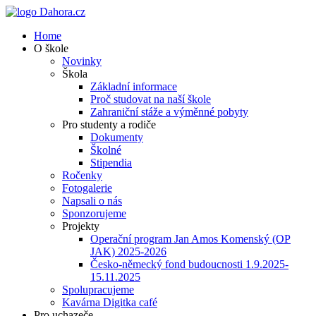
Home
O škole
Novinky
Škola
Základní informace
Proč studovat na naší škole
Zahraniční stáže a výměnné pobyty
Pro studenty a rodiče
Dokumenty
Školné
Stipendia
Ročenky
Fotogalerie
Napsali o nás
Sponzorujeme
Projekty
Operační program Jan Amos Komenský (OP
JAK) 2025-2026
Česko-německý fond budoucnosti 1.9.2025-
15.11.2025
Spolupracujeme
Kavárna Digitka café
Pro uchazeče