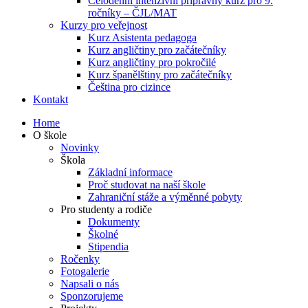
Celodenní intenzivní přípravný kurz pro 9.
ročníky – ČJL/MAT
Kurzy pro veřejnost
Kurz Asistenta pedagoga
Kurz angličtiny pro začátečníky
Kurz angličtiny pro pokročilé
Kurz španělštiny pro začátečníky
Čeština pro cizince
Kontakt
Home
O škole
Novinky
Škola
Základní informace
Proč studovat na naší škole
Zahraniční stáže a výměnné pobyty
Pro studenty a rodiče
Dokumenty
Školné
Stipendia
Ročenky
Fotogalerie
Napsali o nás
Sponzorujeme