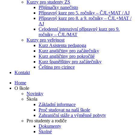
Kurzy pro studenty ZŠ
Přijímačky nanečisto
Přípravný kurz pro 5. ročníky – ČJL+MAT / AJ
Přípravný kurz pro 8. a 9. ročníky – ČJL+MAT /
AJ
Celodenní intenzivní přípravný kurz pro 9.
ročníky – ČJL/MAT
Kurzy pro veřejnost
Kurz Asistenta pedagoga
Kurz angličtiny pro začátečníky
Kurz angličtiny pro pokročilé
Kurz španělštiny pro začátečníky
Čeština pro cizince
Kontakt
Home
O škole
Novinky
Škola
Základní informace
Proč studovat na naší škole
Zahraniční stáže a výměnné pobyty
Pro studenty a rodiče
Dokumenty
Školné