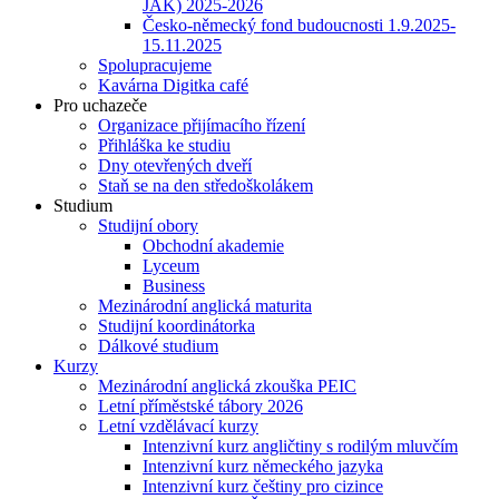
JAK) 2025-2026
Česko-německý fond budoucnosti 1.9.2025-
15.11.2025
Spolupracujeme
Kavárna Digitka café
Pro uchazeče
Organizace přijímacího řízení
Přihláška ke studiu
Dny otevřených dveří
Staň se na den středoškolákem
Studium
Studijní obory
Obchodní akademie
Lyceum
Business
Mezinárodní anglická maturita
Studijní koordinátorka
Dálkové studium
Kurzy
Mezinárodní anglická zkouška PEIC
Letní příměstské tábory 2026
Letní vzdělávací kurzy
Intenzivní kurz angličtiny s rodilým mluvčím
Intenzivní kurz německého jazyka
Intenzivní kurz češtiny pro cizince