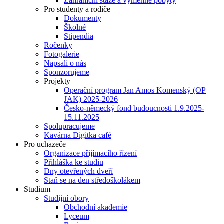
Zahraniční stáže a výměnné pobyty
Pro studenty a rodiče
Dokumenty
Školné
Stipendia
Ročenky
Fotogalerie
Napsali o nás
Sponzorujeme
Projekty
Operační program Jan Amos Komenský (OP
JAK) 2025-2026
Česko-německý fond budoucnosti 1.9.2025-
15.11.2025
Spolupracujeme
Kavárna Digitka café
Pro uchazeče
Organizace přijímacího řízení
Přihláška ke studiu
Dny otevřených dveří
Staň se na den středoškolákem
Studium
Studijní obory
Obchodní akademie
Lyceum