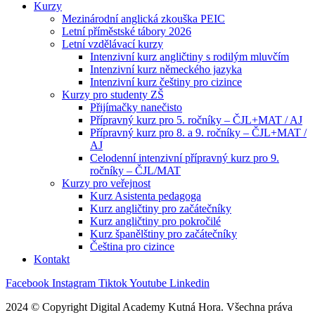
Kurzy
Mezinárodní anglická zkouška PEIC
Letní příměstské tábory 2026
Letní vzdělávací kurzy
Intenzivní kurz angličtiny s rodilým mluvčím
Intenzivní kurz německého jazyka
Intenzivní kurz češtiny pro cizince
Kurzy pro studenty ZŠ
Přijímačky nanečisto
Přípravný kurz pro 5. ročníky – ČJL+MAT / AJ
Přípravný kurz pro 8. a 9. ročníky – ČJL+MAT /
AJ
Celodenní intenzivní přípravný kurz pro 9.
ročníky – ČJL/MAT
Kurzy pro veřejnost
Kurz Asistenta pedagoga
Kurz angličtiny pro začátečníky
Kurz angličtiny pro pokročilé
Kurz španělštiny pro začátečníky
Čeština pro cizince
Kontakt
Facebook
Instagram
Tiktok
Youtube
Linkedin
2024 © Copyright Digital Academy Kutná Hora. Všechna práva