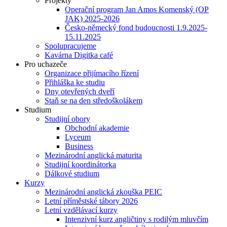
Projekty
Operační program Jan Amos Komenský (OP
JAK) 2025-2026
Česko-německý fond budoucnosti 1.9.2025-
15.11.2025
Spolupracujeme
Kavárna Digitka café
Pro uchazeče
Organizace přijímacího řízení
Přihláška ke studiu
Dny otevřených dveří
Staň se na den středoškolákem
Studium
Studijní obory
Obchodní akademie
Lyceum
Business
Mezinárodní anglická maturita
Studijní koordinátorka
Dálkové studium
Kurzy
Mezinárodní anglická zkouška PEIC
Letní příměstské tábory 2026
Letní vzdělávací kurzy
Intenzivní kurz angličtiny s rodilým mluvčím