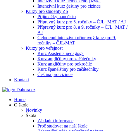
Intenzivní kurz německého jazyka
Intenzivní kurz češtiny pro cizince
Kurzy pro studenty ZŠ
Přijímačky nanečisto
Přípravný kurz pro 5. ročníky – ČJL+MAT / AJ
Přípravný kurz pro 8. a 9. ročníky – ČJL+MAT /
AJ
Celodenní intenzivní přípravný kurz pro 9.
ročníky – ČJL/MAT
Kurzy pro veřejnost
Kurz Asistenta pedagoga
Kurz angličtiny pro začátečníky
Kurz angličtiny pro pokročilé
Kurz španělštiny pro začátečníky
Čeština pro cizince
Kontakt
Home
O škole
Novinky
Škola
Základní informace
Proč studovat na naší škole