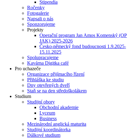
Stipendia
Ročenky
Fotogalerie
Napsali o nás
Sponzorujeme
Projekty
Operační program Jan Amos Komenský (OP
JAK) 2025-2026
Česko-německý fond budoucnosti 1.9.2025-
15.11.2025
Spolupracujeme
Kavárna Digitka café
Pro uchazeče
Organizace přijímacího řízení
Přihláška ke studiu
Dny otevřených dveří
Staň se na den středoškolákem
Studium
Studijní obory
Obchodní akademie
Lyceum
Business
Mezinárodní anglická maturita
Studijní koordinátorka
Dálkové studium