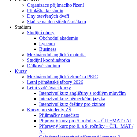
Organizace přijímacího řízení
Přihláška ke studiu
Dny otevřených dveří
Staň se na den středoškolákem
Studium
Studijní obory
Obchodní akademie
Lyceum
Business
Mezinárodní anglická maturita
Studijní koordinátorka
Dálkové studium
Kurzy
Mezinárodní anglická zkouška PEIC
Letní příměstské tábory 2026
Letní vzdělávací kurzy
Intenzivní kurz angličtiny s rodilým mluvčím
Intenzivní kurz německého jazyka
Intenzivní kurz češtiny pro cizince
Kurzy pro studenty ZŠ
Přijímačky nanečisto
Přípravný kurz pro 5. ročníky – ČJL+MAT / AJ
Přípravný kurz pro 8. a 9. ročníky – ČJL+MAT /
AJ