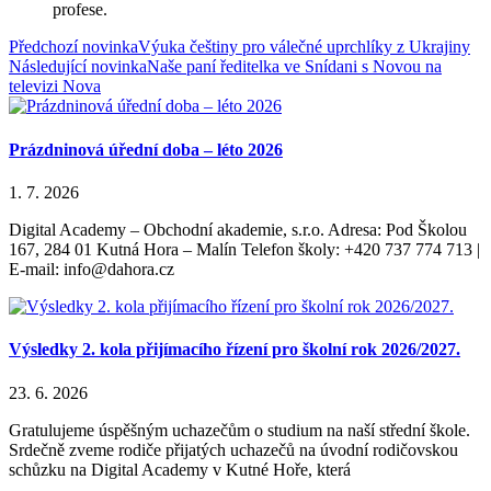
profese.
Předchozí novinka
Výuka češtiny pro válečné uprchlíky z Ukrajiny
Následující novinka
Naše paní ředitelka ve Snídani s Novou na
televizi Nova
Prázdninová úřední doba – léto 2026
1. 7. 2026
Digital Academy – Obchodní akademie, s.r.o. Adresa: Pod Školou
167, 284 01 Kutná Hora – Malín Telefon školy: +420 737 774 713 |
E-mail: info@dahora.cz
Výsledky 2. kola přijímacího řízení pro školní rok 2026/2027.
23. 6. 2026
Gratulujeme úspěšným uchazečům o studium na naší střední škole.
Srdečně zveme rodiče přijatých uchazečů na úvodní rodičovskou
schůzku na Digital Academy v Kutné Hoře, která