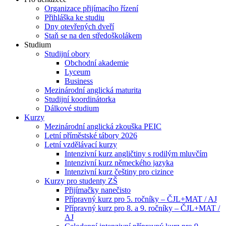
Organizace přijímacího řízení
Přihláška ke studiu
Dny otevřených dveří
Staň se na den středoškolákem
Studium
Studijní obory
Obchodní akademie
Lyceum
Business
Mezinárodní anglická maturita
Studijní koordinátorka
Dálkové studium
Kurzy
Mezinárodní anglická zkouška PEIC
Letní příměstské tábory 2026
Letní vzdělávací kurzy
Intenzivní kurz angličtiny s rodilým mluvčím
Intenzivní kurz německého jazyka
Intenzivní kurz češtiny pro cizince
Kurzy pro studenty ZŠ
Přijímačky nanečisto
Přípravný kurz pro 5. ročníky – ČJL+MAT / AJ
Přípravný kurz pro 8. a 9. ročníky – ČJL+MAT /
AJ