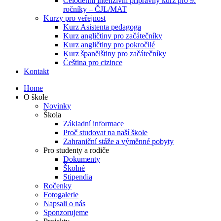
Celodenní intenzivní přípravný kurz pro 9.
ročníky – ČJL/MAT
Kurzy pro veřejnost
Kurz Asistenta pedagoga
Kurz angličtiny pro začátečníky
Kurz angličtiny pro pokročilé
Kurz španělštiny pro začátečníky
Čeština pro cizince
Kontakt
Home
O škole
Novinky
Škola
Základní informace
Proč studovat na naší škole
Zahraniční stáže a výměnné pobyty
Pro studenty a rodiče
Dokumenty
Školné
Stipendia
Ročenky
Fotogalerie
Napsali o nás
Sponzorujeme