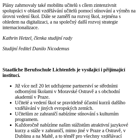
Plány zahrnovaly také mobilitu učitelů s cílem zintenzivnit
spolupráci v oblasti vzdělávání učitelů pomocí stínování a výměn na
úrovni vedení škol. Dále se zaměří na rozvoj škol, zejména s
ohledem na digitalizaci, a na společný další rozvoj strategie
internacionalizace.
Kathrin Hetzel, členka studijní rady
Studijní ředitel Danilo Nicodemus
Staatliche Berufsschule Lichtenfels je vysílající i přijímající
institucí.
Již více než 20 let udržujeme partnerství se středními
odbornými školami v Moravské Ostravě a s obchodní
akademií v Praze.
Učitelé a vedení škol se pravidelně účastní kurzů dalšího
vzdělávání v jiných evropských zemích.
Učitelům ze zahraničí nabízíme stínování s kulturním
programem.
Každoročně nabízíme našim stážistům atraktivní jazykové
kurzy a stáže v zahraničí, mimo jiné v Praze a Ostravě, v
Dublinu a na Maltě, a to téměř pro všechny vzdělávací