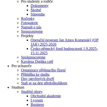
Pro studenty a rodiče
Dokumenty
Školné
Stipendia
Ročenky
Fotogalerie
Napsali o nás
Sponzorujeme
Projekty
Operační program Jan Amos Komenský (OP
JAK) 2025-2026
Česko-německý fond budoucnosti 1.9.2025-
15.11.2025
Spolupracujeme
Kavárna Digitka café
Pro uchazeče
Organizace přijímacího řízení
Přihláška ke studiu
Dny otevřených dveří
Staň se na den středoškolákem
Studium
Studijní obory
Obchodní akademie
Lyceum
Business