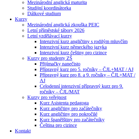
Mezinárodní anglická maturita
Studijní koordinátorka
Dálkové studium
Kurzy
Mezinárodní anglická zkouška PEIC
Letní příměstské tábory 2026
Letní vzdělávací kurzy
Intenzivní kurz angličtiny s rodilým mluvčím
Intenzivní kurz německého jazyka
Intenzivní kurz češtiny pro cizince
Kurzy pro studenty ZŠ
Přijímačky nanečisto
Přípravný kurz pro 5. ročníky – ČJL+MAT / AJ
Přípravný kurz pro 8. a 9. ročníky – ČJL+MAT /
AJ
Celodenní intenzivní přípravný kurz pro 9.
ročníky – ČJL/MAT
Kurzy pro veřejnost
Kurz Asistenta pedagoga
Kurz angličtiny pro začátečníky
Kurz angličtiny pro pokročilé
Kurz španělštiny pro začátečníky
Čeština pro cizince
Kontakt