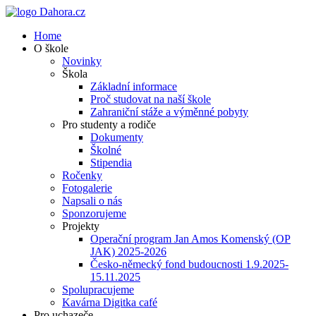
Home
O škole
Novinky
Škola
Základní informace
Proč studovat na naší škole
Zahraniční stáže a výměnné pobyty
Pro studenty a rodiče
Dokumenty
Školné
Stipendia
Ročenky
Fotogalerie
Napsali o nás
Sponzorujeme
Projekty
Operační program Jan Amos Komenský (OP
JAK) 2025-2026
Česko-německý fond budoucnosti 1.9.2025-
15.11.2025
Spolupracujeme
Kavárna Digitka café
Pro uchazeče