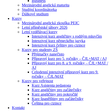
Business
Mezinárodní anglická maturita
Studijní koordinátorka
Dálkové studium
Kurzy
Mezinárodní anglická zkouška PEIC
Letní příměstské tábory 2026
Letní vzdělávací kurzy
Intenzivní kurz angličtiny s rodilým mluvčím
Intenzivní kurz německého jazyka
Intenzivní kurz češtiny pro cizince
Kurzy pro studenty ZŠ
Přijímačky nanečisto
Přípravný kurz pro 5. ročníky – ČJL+MAT / AJ
Přípravný kurz pro 8. a 9. ročníky – ČJL+MAT /
AJ
Celodenní intenzivní přípravný kurz pro 9.
ročníky – ČJL/MAT
Kurzy pro veřejnost
Kurz Asistenta pedagoga
Kurz angličtiny pro začátečníky
Kurz angličtiny pro pokročilé
Kurz španělštiny pro začátečníky
Čeština pro cizince
Kontakt