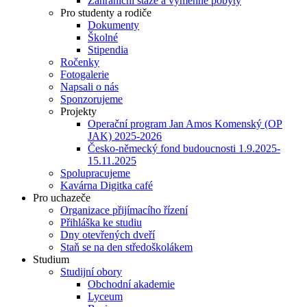
Zahraniční stáže a výměnné pobyty
Pro studenty a rodiče
Dokumenty
Školné
Stipendia
Ročenky
Fotogalerie
Napsali o nás
Sponzorujeme
Projekty
Operační program Jan Amos Komenský (OP
JAK) 2025-2026
Česko-německý fond budoucnosti 1.9.2025-
15.11.2025
Spolupracujeme
Kavárna Digitka café
Pro uchazeče
Organizace přijímacího řízení
Přihláška ke studiu
Dny otevřených dveří
Staň se na den středoškolákem
Studium
Studijní obory
Obchodní akademie
Lyceum