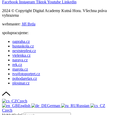
Facebook
Instagram
Tiktok
Youtube
Linkedin
2024 © Copyright Digital Academy Kutná Hora. Všechna práva
vyhrazena
webmaster:
Jiří Brda
spolupracujeme:
oapraha.cz
hustaskola.cz
nextstepfest.cz
vtelenka.cz
narava.cz
rek.cz
marola.cz
tvujfotoportret.cz
pohodarelax.cz
plosinar.cz
Czech
English
German
Russian
Czech