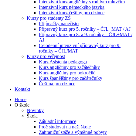
Intenzivní kurz angličtiny s rodilým mluvčím
Intenzivní kurz německého jazyka
Intenzivní kurz češtiny pro cizince
Kurzy pro studenty ZŠ
Přijímačky nanečisto
Přípravný kurz pro 5. ročníky – ČJL+MAT / AJ
Přípravný kurz pro 8. a 9. ročníky – ČJL+MAT /
AJ
Celodenní intenzivní přípravný kurz pro 9.
ročníky – ČJL/MAT
Kurzy pro veřejnost
Kurz Asistenta pedagoga
Kurz angličtiny pro začátečníky
Kurz angličtiny pro pokročilé
Kurz španělštiny pro začátečníky
Čeština pro cizince
Kontakt
Home
O škole
Novinky
Škola
Základní informace
Proč studovat na naší škole
Zahraniční stáže a výměnné pobyty