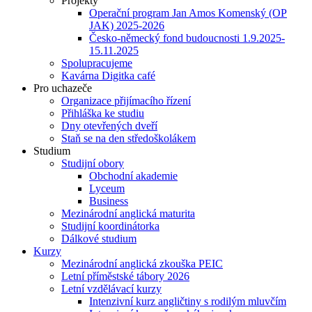
Projekty
Operační program Jan Amos Komenský (OP
JAK) 2025-2026
Česko-německý fond budoucnosti 1.9.2025-
15.11.2025
Spolupracujeme
Kavárna Digitka café
Pro uchazeče
Organizace přijímacího řízení
Přihláška ke studiu
Dny otevřených dveří
Staň se na den středoškolákem
Studium
Studijní obory
Obchodní akademie
Lyceum
Business
Mezinárodní anglická maturita
Studijní koordinátorka
Dálkové studium
Kurzy
Mezinárodní anglická zkouška PEIC
Letní příměstské tábory 2026
Letní vzdělávací kurzy
Intenzivní kurz angličtiny s rodilým mluvčím