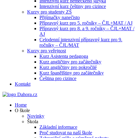
Intenzivní kurz německého jazyka
Intenzivní kurz češtiny pro cizince
Kurzy pro studenty ZŠ
Přijímačky nanečisto
Přípravný kurz pro 5. ročníky – ČJL+MAT / AJ
Přípravný kurz pro 8. a 9. ročníky – ČJL+MAT /
AJ
Celodenní intenzivní přípravný kurz pro 9.
ročníky – ČJL/MAT
Kurzy pro veřejnost
Kurz Asistenta pedagoga
Kurz angličtiny pro začátečníky
Kurz angličtiny pro pokročilé
Kurz španělštiny pro začátečníky
Čeština pro cizince
Kontakt
Home
O škole
Novinky
Škola
Základní informace
Proč studovat na naší škole