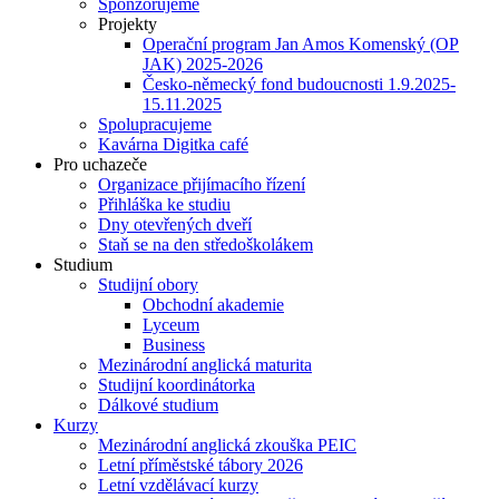
Sponzorujeme
Projekty
Operační program Jan Amos Komenský (OP
JAK) 2025-2026
Česko-německý fond budoucnosti 1.9.2025-
15.11.2025
Spolupracujeme
Kavárna Digitka café
Pro uchazeče
Organizace přijímacího řízení
Přihláška ke studiu
Dny otevřených dveří
Staň se na den středoškolákem
Studium
Studijní obory
Obchodní akademie
Lyceum
Business
Mezinárodní anglická maturita
Studijní koordinátorka
Dálkové studium
Kurzy
Mezinárodní anglická zkouška PEIC
Letní příměstské tábory 2026
Letní vzdělávací kurzy