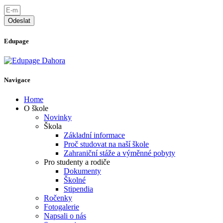
Odeslat
Edupage
Navigace
Home
O škole
Novinky
Škola
Základní informace
Proč studovat na naší škole
Zahraniční stáže a výměnné pobyty
Pro studenty a rodiče
Dokumenty
Školné
Stipendia
Ročenky
Fotogalerie
Napsali o nás