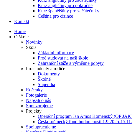
Kurz angličtiny pro začátečníky
Kurz angličtiny pro pokročilé
Kurz španělštiny pro začátečníky
Čeština pro cizince
Kontakt
Home
O škole
Novinky
Škola
Základní informace
Proč studovat na naší škole
Zahraniční stáže a výměnné pobyty
Pro studenty a rodiče
Dokumenty
Školné
Stipendia
Ročenky
Fotogalerie
Napsali o nás
Sponzorujeme
Projekty
Operační program Jan Amos Komenský (OP JAK
Česko-německý fond budoucnosti 1.9.2025-15.11
Spolupracujeme