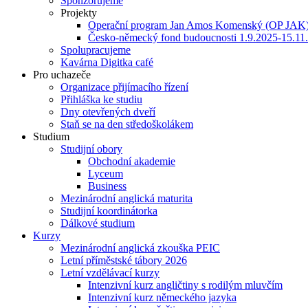
Sponzorujeme
Projekty
Operační program Jan Amos Komenský (OP JAK
Česko-německý fond budoucnosti 1.9.2025-15.11
Spolupracujeme
Kavárna Digitka café
Pro uchazeče
Organizace přijímacího řízení
Přihláška ke studiu
Dny otevřených dveří
Staň se na den středoškolákem
Studium
Studijní obory
Obchodní akademie
Lyceum
Business
Mezinárodní anglická maturita
Studijní koordinátorka
Dálkové studium
Kurzy
Mezinárodní anglická zkouška PEIC
Letní příměstské tábory 2026
Letní vzdělávací kurzy
Intenzivní kurz angličtiny s rodilým mluvčím
Intenzivní kurz německého jazyka