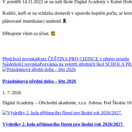
V pondělí 14.11.2022 se na naší škole Digital Academy v Kutné Hoře
Rodiče, kteří se na schůzku dostavili v opravdu hojném počtu, se kr
plánované imatrikulaci studentů
🎗
.
Děkujeme všem za účast.
👏
Předchozí novinka
Kurz ČEŠTINA PRO CIZINCE v plném proudu
Následující novinka
Pozvánka na veletrh středních škol SCHOLA 
Prázdninová úřední doba – léto 2026
1. 7. 2026
Digital Academy – Obchodní akademie, s.r.o. Adresa: Pod Školou 16
Výsledky 2. kola přijímacího řízení pro školní rok 2026/2027.