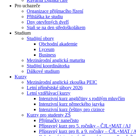
Kavárna Digitka café
Pro uchazeče
Organizace přijímacího řízení
Přihláška ke studiu
Dny otevřených dveří
Staň se na den středoškolákem
Studium
Studijní obory
Obchodní akademie
Lyceum
Business
Mezinárodní anglická maturita
Studijní koordinátorka
Dálkové studium
Kurzy
Mezinárodní anglická zkouška PEIC
Letní příměstské tábory 2026
Letní vzdělávací kurzy
Intenzivní kurz angličtiny s rodilým mluvčím
Intenzivní kurz německého jazyka
Intenzivní kurz češtiny pro cizince
Kurzy pro studenty ZŠ
Přijímačky nanečisto
Přípravný kurz pro 5. ročníky – ČJL+MAT / AJ
Přípravný kurz pro 8. a 9. ročníky – ČJL+MAT / 