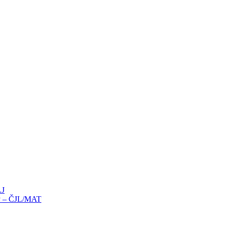
AJ
íky – ČJL/MAT