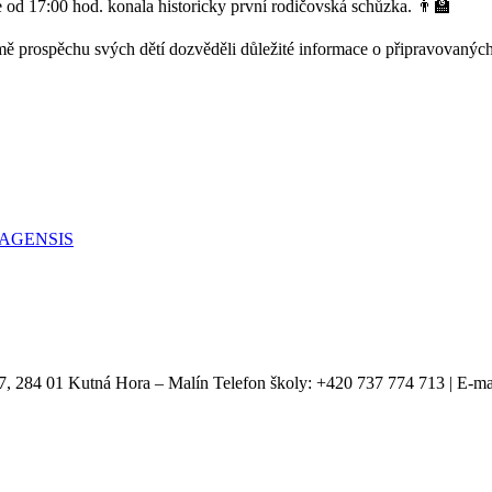
 od 17:00 hod. konala historicky první rodičovská schůzka.
👨‍🏫
omě prospěchu svých dětí dozvěděli důležité informace o připravovanýc
PRAGENSIS
7, 284 01 Kutná Hora – Malín Telefon školy: +420 737 774 713 | E-ma