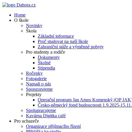
Home
O škole
Novinky
Škola
Základní informace
Proč studovat na naší škole
Zahraniční stáže a výměnné pobyty
Pro studenty a rodiče
Dokumenty
Školné
Stipendia
Ročenky
Fotogalerie
Napsali o nás
Sponzorujeme
Projekty
Operační program Jan Amos Komenský (OP JAK
Česko-německý fond budoucnosti 1.9.2025-15.11
Spolupracujeme
Kavárna Digitka café
Pro uchazeče
Organizace přijímacího řízení
Přihláška ke studiu