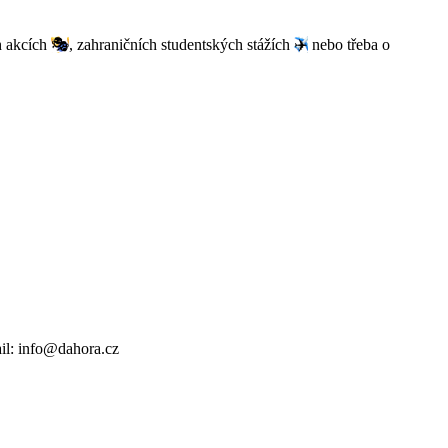
h akcích
🎭
, zahraničních studentských stážích
✈️
nebo třeba o
il: info@dahora.cz