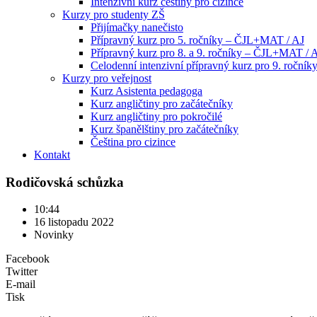
Intenzivní kurz češtiny pro cizince
Kurzy pro studenty ZŠ
Přijímačky nanečisto
Přípravný kurz pro 5. ročníky – ČJL+MAT / AJ
Přípravný kurz pro 8. a 9. ročníky – ČJL+MAT / 
Celodenní intenzivní přípravný kurz pro 9. ročn
Kurzy pro veřejnost
Kurz Asistenta pedagoga
Kurz angličtiny pro začátečníky
Kurz angličtiny pro pokročilé
Kurz španělštiny pro začátečníky
Čeština pro cizince
Kontakt
Rodičovská schůzka
10:44
16 listopadu 2022
Novinky
Facebook
Twitter
E-mail
Tisk