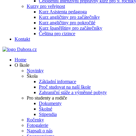
Celodenní intenzivní přípravný kurz pro 9. ročn
Kurzy pro veřejnost
Kurz Asistenta pedagoga
Kurz angličtiny pro začátečníky
Kurz angličtiny pro pokročilé
Kurz španělštiny pro začátečníky
Čeština pro cizince
Kontakt
Home
O škole
Novinky
Škola
Základní informace
Proč studovat na naší škole
Zahraniční stáže a výměnné pobyty
Pro studenty a rodiče
Dokumenty
Školné
Stipendia
Ročenky
Fotogalerie
Napsali o nás