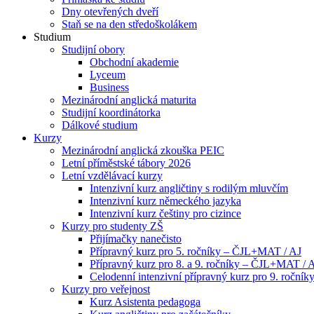
Dny otevřených dveří
Staň se na den středoškolákem
Studium
Studijní obory
Obchodní akademie
Lyceum
Business
Mezinárodní anglická maturita
Studijní koordinátorka
Dálkové studium
Kurzy
Mezinárodní anglická zkouška PEIC
Letní příměstské tábory 2026
Letní vzdělávací kurzy
Intenzivní kurz angličtiny s rodilým mluvčím
Intenzivní kurz německého jazyka
Intenzivní kurz češtiny pro cizince
Kurzy pro studenty ZŠ
Přijímačky nanečisto
Přípravný kurz pro 5. ročníky – ČJL+MAT / AJ
Přípravný kurz pro 8. a 9. ročníky – ČJL+MAT / 
Celodenní intenzivní přípravný kurz pro 9. ročn
Kurzy pro veřejnost
Kurz Asistenta pedagoga